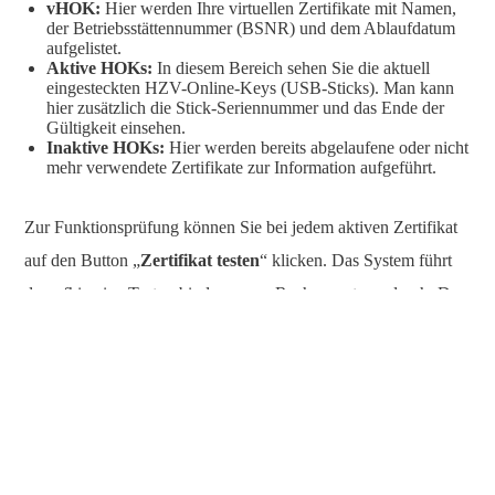
vHOK:
Hier werden Ihre virtuellen Zertifikate mit Namen,
der Betriebsstättennummer (BSNR) und dem Ablaufdatum
aufgelistet.
Aktive HOKs:
In diesem Bereich sehen Sie die aktuell
eingesteckten HZV-Online-Keys (USB-Sticks). Man kann
hier zusätzlich die Stick-Seriennummer und das Ende der
Gültigkeit einsehen.
Inaktive HOKs:
Hier werden bereits abgelaufene oder nicht
mehr verwendete Zertifikate zur Information aufgeführt.
Zur Funktionsprüfung können Sie bei jedem aktiven Zertifikat
auf den Button „
Zertifikat testen
“ klicken. Das System führt
daraufhin eine Testverbindung zum Rechenzentrum durch. Das
Resultat dieser Prüfung wird Ihnen direkt in der Spalte
„
Testergebnis
“ angezeigt. Alternativ können Sie über den
Button „Alle Zertifikate testen“ eine Prüfung aller vorhandenen
Schlüssel gleichzeitig anstoßen.
Sollte ein Zertifikat als „
Ungültig
“ oder „
Nicht erreichbar
“