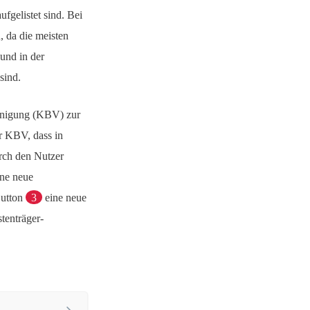
gelistet sind. Bei
, da die meisten
 und in der
sind.
inigung (KBV) zur
er KBV, dass in
rch den Nutzer
ine neue
Button
3
eine neue
tenträger-