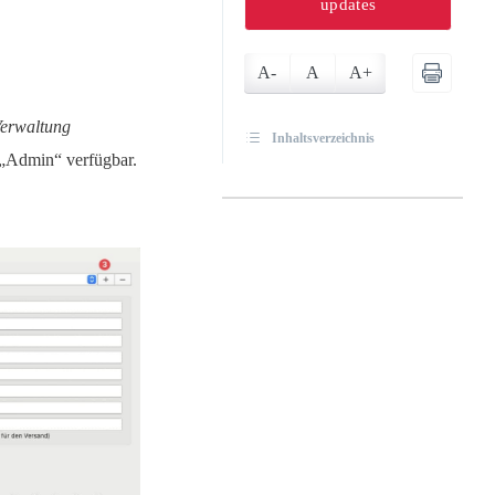
updates
A-
A
A+
rwaltung
Inhaltsverzeichnis
 „Admin“ verfügbar.