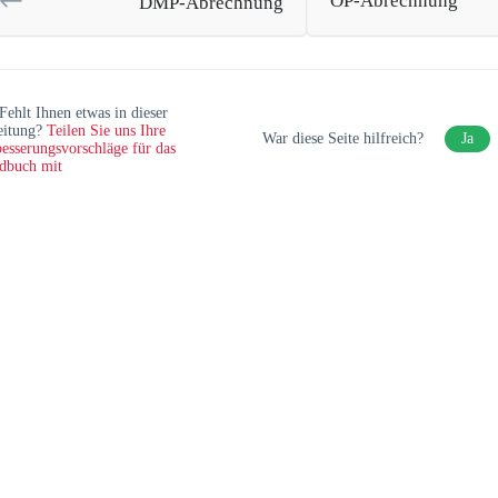
OP-Abrechnung
DMP-Abrechnung
Fehlt Ihnen etwas in dieser
eitung?
Teilen Sie uns Ihre
War diese Seite hilfreich?
Ja
esserungsvorschläge für das
dbuch mit