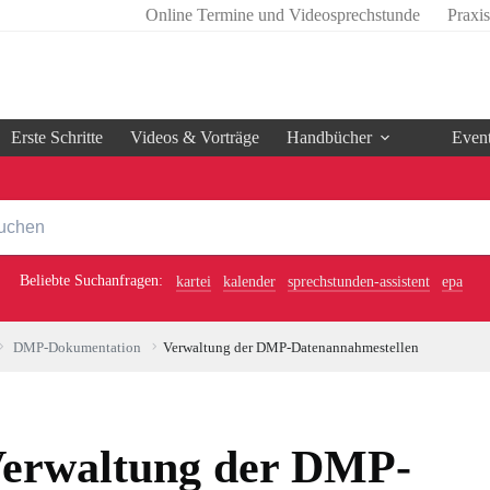
Online Termine und Videosprechstunde
Praxi
Erste Schritte
Videos & Vorträge
Handbücher
Even
Beliebte Suchanfragen:
kartei
kalender
sprechstunden-assistent
epa
DMP-Dokumentation
Verwaltung der DMP-Datenannahmestellen
erwaltung der DMP-