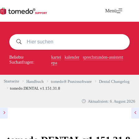
Zum
Inhalt
Menü
springen
Beliebte
kartei
kalender
sprechstunden-assistent
Suchanfragen:
epa
Startseite
Handbuch
tomedo® Praxissoftware
Dental Changelog
tomedo.DENTAL v1.151.31.8
Aktualisiert:
6. August 2026