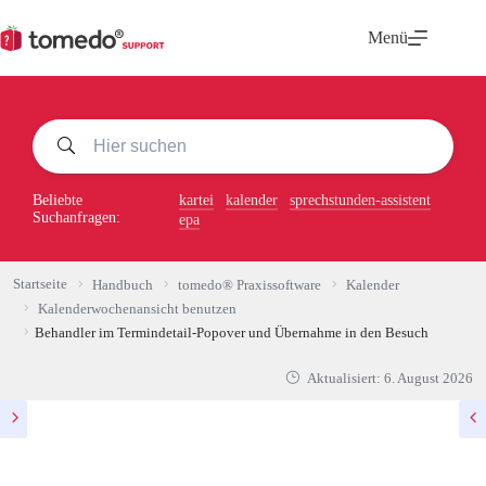
Zum
Inhalt
Menü
springen
Beliebte
kartei
kalender
sprechstunden-assistent
Suchanfragen:
epa
Startseite
Handbuch
tomedo® Praxissoftware
Kalender
Kalenderwochenansicht benutzen
Behandler im Termindetail-Popover und Übernahme in den Besuch
Aktualisiert:
6. August 2026