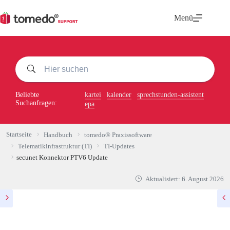
Zum
Inhalt
Menü
springen
Beliebte
kartei
kalender
sprechstunden-assistent
Suchanfragen:
epa
Startseite
Handbuch
tomedo® Praxissoftware
Telematikinfrastruktur (TI)
TI-Updates
secunet Konnektor PTV6 Update
Aktualisiert:
6. August 2026