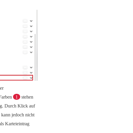
er
 Farben
1
stehen
g. Durch Klick auf
 kann jedoch nicht
ls Karteieintrag