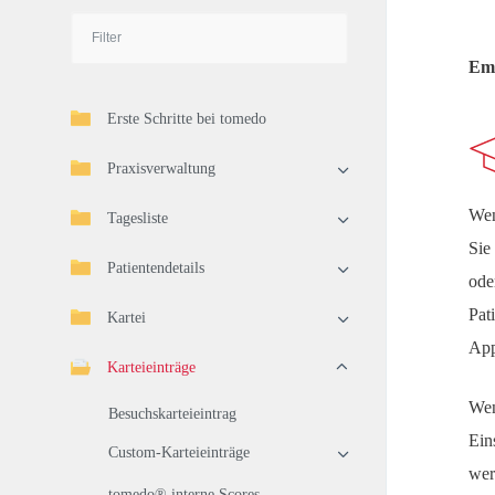
Emp
Erste Schritte bei tomedo
Praxisverwaltung
Wen
Tagesliste
Sie
Patientendetails
ode
Pat
Kartei
App
Karteieinträge
Wen
Besuchskarteieintrag
Ein
Custom-Karteieinträge
wer
tomedo® interne Scores