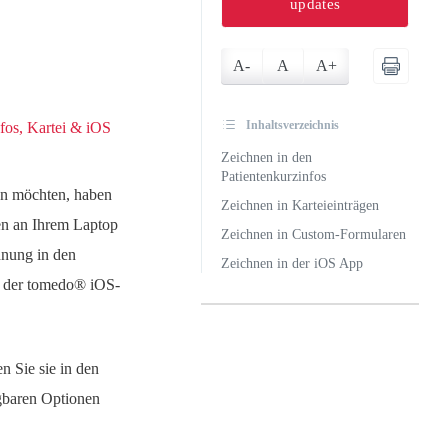
updates
A-
A
A+
Inhaltsverzeichnis
fos, Kartei & iOS
Zeichnen in den
Patientenkurzinfos
en möchten, haben
Zeichnen in Karteieinträgen
en an Ihrem Laptop
Zeichnen in Custom-Formularen
hnung in den
Zeichnen in der iOS App
n der tomedo® iOS-
 Sie sie in den
gbaren Optionen