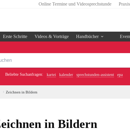
Online Termine und Videosprechstunde
Praxi
Erste Schritte
Videos & Vorträge
Handbücher
Even
Beliebte Suchanfragen:
kartei
kalender
sprechstunden-assistent
epa
Zeichnen in Bildern
eichnen in Bildern