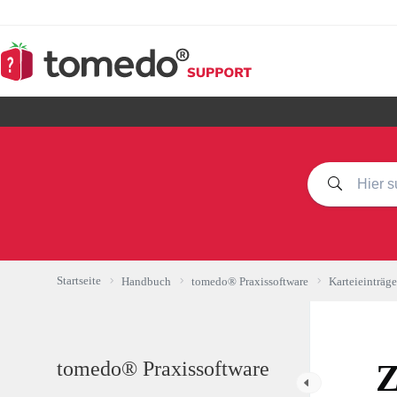
Zum
Inhalt
springen
Startseite
Handbuch
tomedo® Praxissoftware
Karteieinträge
tomedo® Praxissoftware
Z