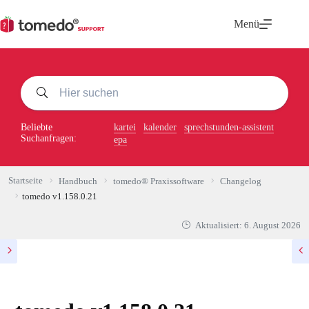
Zum
Inhalt
Menü
springen
Beliebte
kartei
kalender
sprechstunden-assistent
Suchanfragen:
epa
Startseite
Handbuch
tomedo® Praxissoftware
Changelog
tomedo v1.158.0.21
Aktualisiert:
6. August 2026