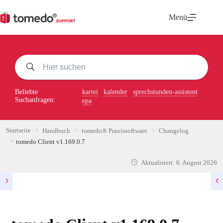
Zum
Inhalt
Menü
springen
Beliebte
kartei
kalender
sprechstunden-assistent
Suchanfragen:
epa
Startseite
Handbuch
tomedo® Praxissoftware
Changelog
tomedo Client v1.169.0.7
Aktualisiert:
6. August 2026