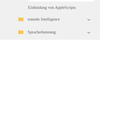
Einbindung von AppleScripts
tomedo Intelligence
Spracherkennung
Statistiken
Import/Export
Telematikinfrastruktur (TI)
Geräteverbindung
Waren
Warenwirtschaft
Pflege und Aktualisierung Ihrer
Software