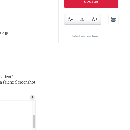
updates
A-
A
A+
 die
Inhaltsverzeichnis
atient“.
rn (siehe Screenshot