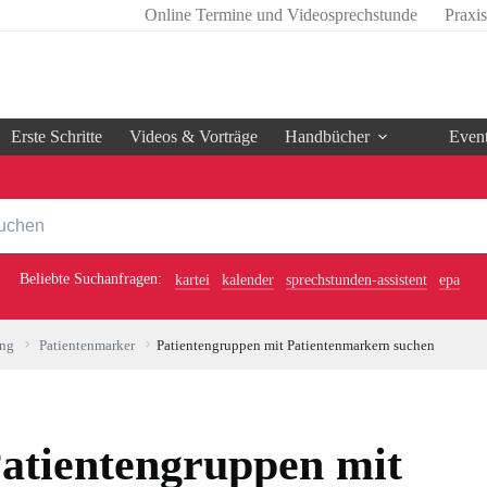
Online Termine und Videosprechstunde
Praxi
Erste Schritte
Videos & Vorträge
Handbücher
Even
Beliebte Suchanfragen:
kartei
kalender
sprechstunden-assistent
epa
ung
Patientenmarker
Patientengruppen mit Patientenmarkern suchen
atientengruppen mit