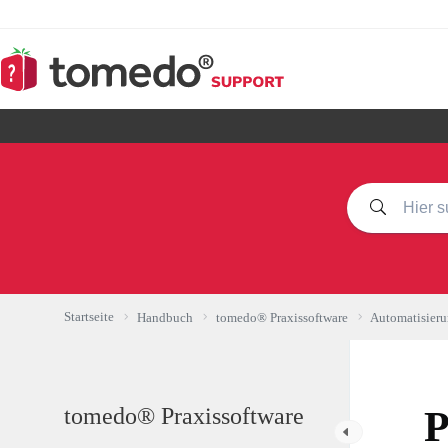
Zum
Inhalt
springen
Startseite
Handbuch
tomedo® Praxissoftware
Automatisier
tomedo® Praxissoftware
P