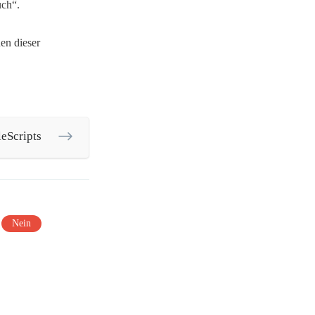
uch“.
nen dieser
eScripts
Nein