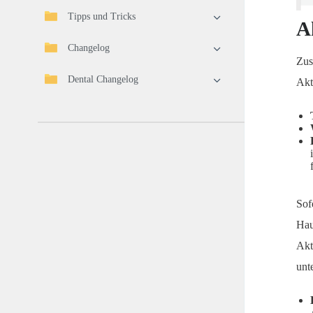
Tipps und Tricks
A
Changelog
Zus
Dental Changelog
Akt
Sof
Hau
Akt
unt