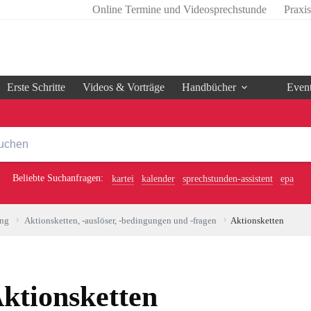
Online Termine und Videosprechstunde
Praxi
Erste Schritte
Videos & Vorträge
Handbücher
Even
Beliebte Suchanfragen:
kartei
kalender
sprechstunden-assistent
epa
ung
Aktionsketten, -auslöser, -bedingungen und -fragen
Aktionsketten
ktionsketten