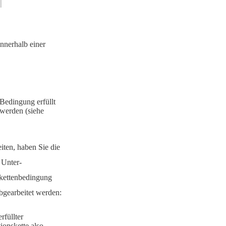
nnerhalb einer
 Bedingung erfüllt
t werden (siehe
iten, haben Sie die
 Unter-
skettenbedingung
abgearbeitet werden:
rfüllter
ionskette also