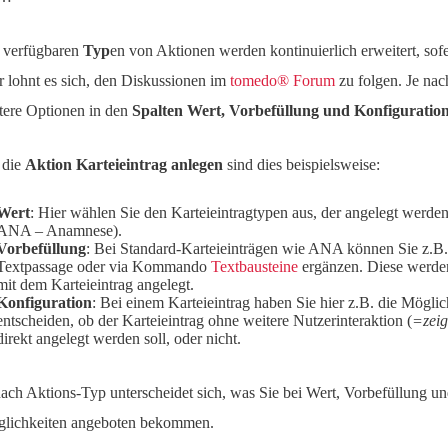
 verfügbaren
Typ
en von Aktionen werden kontinuierlich erweitert, sofe
r lohnt es sich, den Diskussionen im
tomedo® Forum
zu folgen. Je nac
tere Optionen in den
Spalten Wert, Vorbefüllung und Konfiguratio
 die
Aktion Karteieintrag anlegen
sind dies beispielsweise:
Wert
: Hier wählen Sie den Karteieintragtypen aus, der angelegt werden 
ANA – Anamnese).
Vorbefüllung
: Bei Standard-Karteieinträgen wie ANA können Sie z.B.
Textpassage oder via Kommando
Textbausteine
ergänzen. Diese werd
mit dem Karteieintrag angelegt.
Konfiguration
: Bei einem Karteieintrag haben Sie hier z.B. die Möglic
entscheiden, ob der Karteieintrag ohne weitere Nutzerinteraktion (
=zeig
direkt angelegt werden soll, oder nicht.
nach Aktions-Typ unterscheidet sich, was Sie bei Wert, Vorbefüllung un
lichkeiten angeboten bekommen.