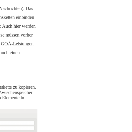
 Nachrichten). Das
onsketten einbinden
n: Auch hier werden
iese müssen vorher
bei GOÄ-Leistungen
 auch einen
nskette zu kopieren.
n Zwischenspeicher
n Elemente in