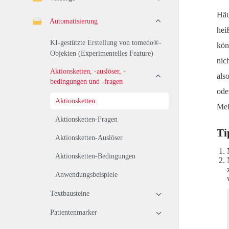
Häu
Automatisierung
hei
KI-gestützte Erstellung von tomedo®-
kön
Objekten (Experimentelles Feature)
nic
Aktionsketten, -auslöser, -
als
bedingungen und -fragen
ode
Aktionsketten
Meh
Aktionsketten-Fragen
Ti
Aktionsketten-Auslöser
Aktionsketten-Bedingungen
Anwendungsbeispiele
Textbausteine
Patientenmarker