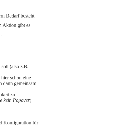
rn Bedarf besteht.
h Aktion gibt es
n
.
soll (also z.B.
 hier schon eine
en dann gemeinsam
hkeit zu
e kein Popover
)
d Konfiguration für