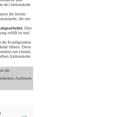
t der Aktionskette
erst die bereits
ionskette, die nur
abgearbeitet.
Dies
ng erfüllt ist und
 die Konfiguration
ette führen. Diese
sondern nur einmal.
elben Aktionskette.
um die
nsketten-Auslösern
n