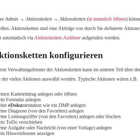
er
Admin → Aktionsketten → Aktionsketten
(
in tomedo® öffnen
) könn
tellen. Aktionsketten sind eine Abfolge von durch Sie definierte Aktion
r automatisch via
Aktionsketten-Auslöser
aufgerufen werden.
ktionsketten konfigurieren
dem Verwaltungsfenster der Aktionsketten kann im unteren Teil über d
e der vielen Aktionen auswählt werden. Typische Aktionen wären z.B.
einen Karteieintrag anlegen oder öffnen
ein Formular anlegen
eine
eDoku
mentation wie ein DMP anlegen
eine Diagnose (von den Favoriten) anlegen
eine Leistungsziffer (von den Favoriten) anlegen oder löschen
ein ToDo verschieben
eine Aufgabe oder Nachricht (von einer Vorlage) anlegen
ein Hinweisfenster anzeigen
…