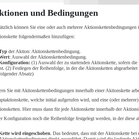
ktionen und Bedingungen
ätzlich können Sie eine oder auch mehrere Aktionskettenbedingungen i
ionskette folgendermaßen hinzufügen:
Typ
der Aktion: Aktionskettenbedingung.
Wert
: Auswahl der Aktionskettenbedingung.
Konfiguration:
(1) Auswahl der zu startenden Aktionskette, sofern die
ist. (2) Festlegen der Reihenfolge, in der die Aktionsketten abgearbeite
folgender Absatz)
ern Sie mit Aktionskettenbedingungen innerhalb einer Aktionskette arbe
ptaktionskette, welche initial aufgerufen wird, und eine (oder mehrere)
ionsketten. Hier muss dann für jede Aktionskette innerhalb der Aktion
er Konfiguration noch die Reihenfolge festgelegt werden, in der diese 
Kette wird eingeschoben
. Das bedeutet, dass mit der Aktionskette bei e
Aktionskettenbedingung direkt ausgeführt. Damit wird die laufende Akt