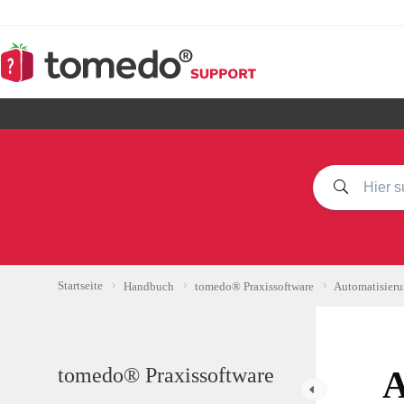
Zum
Inhalt
springen
Startseite
Handbuch
tomedo® Praxissoftware
Automatisier
tomedo® Praxissoftware
A