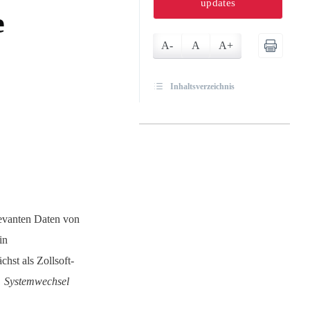
updates
e
A-
A
A+
Inhaltsverzeichnis
levanten Daten von
in
st als Zollsoft-
Systemwechsel