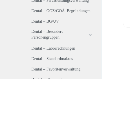
Dental – Privatleistungsverwaltung
Dental – GOZ/GOÄ–Begründungen
Dental – BG/UV
Dental – Besondere
Personengruppen
Dental – Laborrechnungen
Dental – Standardmakros
Dental – Favoritenverwaltung
Dental – Planungstool
Dental – 100–Fall–Statistik
Dental – Bundeseinheitliches
Kassenverzeichnis (BKZ)
Dental – AzP-Schnittstelle
Dental – Systemwechselschnittstelle