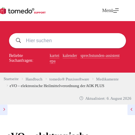
Zum
Inhalt
Menü
springen
Beliebte
kartei
kalender
sprechstunden-assistent
Suchanfragen:
epa
Startseite
Handbuch
tomedo® Praxissoftware
Medikamente
eVO – elektronische Heilmittelverordnung der AOK PLUS
Aktualisiert:
6. August 2026