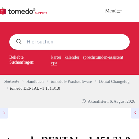
Zum
Inhalt
Menü
springen
Beliebte
kartei
kalender
sprechstunden-assistent
Suchanfragen:
epa
Startseite
Handbuch
tomedo® Praxissoftware
Dental Changelog
tomedo.DENTAL v1.151.31.0
Aktualisiert:
6. August 2026