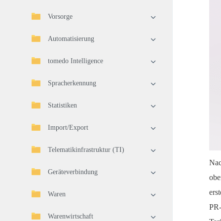
Vorsorge
Automatisierung
tomedo Intelligence
Spracherkennung
Statistiken
Import/Export
Telematikinfrastruktur (TI)
Nac
Geräteverbindung
obe
ers
Waren
PR
Warenwirtschaft