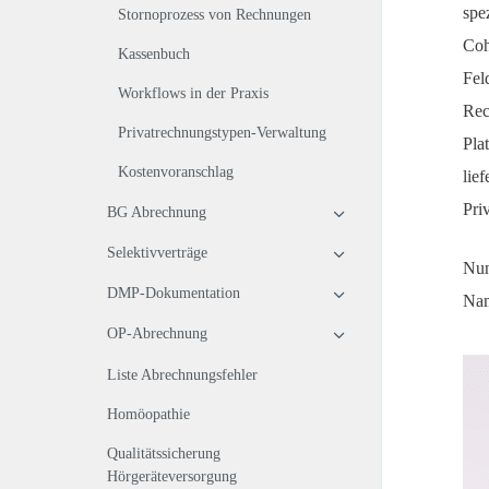
spe
Stornoprozess von Rechnungen
Coh
Kassenbuch
Fel
Workflows in der Praxis
Rec
Privatrechnungstypen-Verwaltung
Pla
Kostenvoranschlag
lie
Pri
BG Abrechnung
Selektivverträge
Nun
DMP-Dokumentation
Nam
OP-Abrechnung
Liste Abrechnungsfehler
Homöopathie
Qualitätssicherung
Hörgeräteversorgung