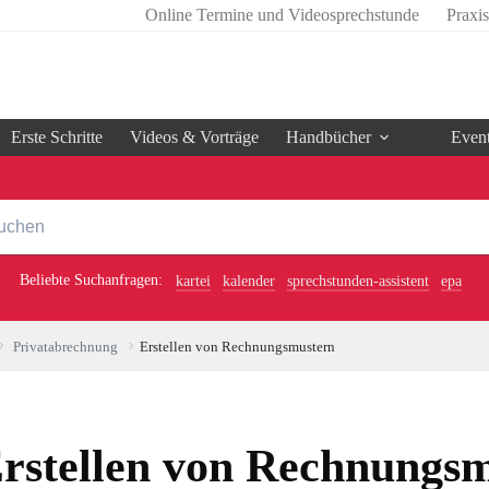
Online Termine und Videosprechstunde
Praxi
Erste Schritte
Videos & Vorträge
Handbücher
Even
Beliebte Suchanfragen:
kartei
kalender
sprechstunden-assistent
epa
Privatabrechnung
Erstellen von Rechnungsmustern
rstellen von Rechnungs