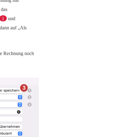
chnung mit
 das
1
und
 dann auf „Als
die Rechnung noch