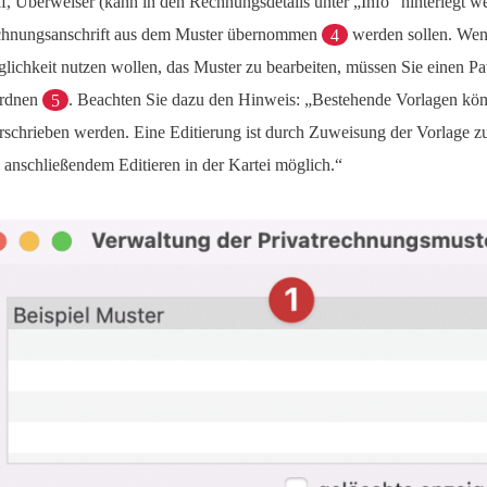
if, Überweiser (kann in den Rechnungsdetails unter „Info“ hinterlegt w
hnungsanschrift aus dem Muster übernommen
4
werden sollen. Wenn
lichkeit nutzen wollen, das Muster zu bearbeiten, müssen Sie einen Pa
rdnen
5
. Beachten Sie dazu den Hinweis: „Bestehende Vorlagen kön
rschrieben werden. Eine Editierung ist durch Zuweisung der Vorlage z
 anschließendem Editieren in der Kartei möglich.“