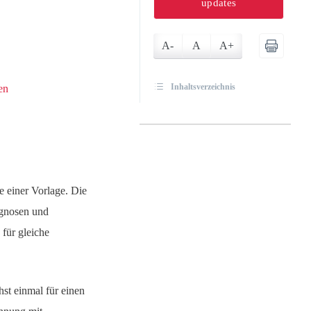
updates
A-
A
A+
Inhaltsverzeichnis
en
e einer Vorlage. Die
agnosen und
für gleiche
st einmal für einen