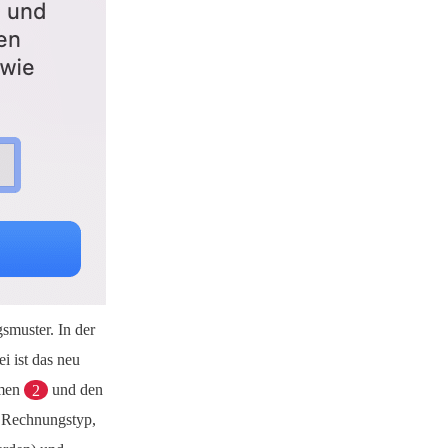
smuster. In der
i ist das neu
amen
2
und den
 Rechnungstyp,