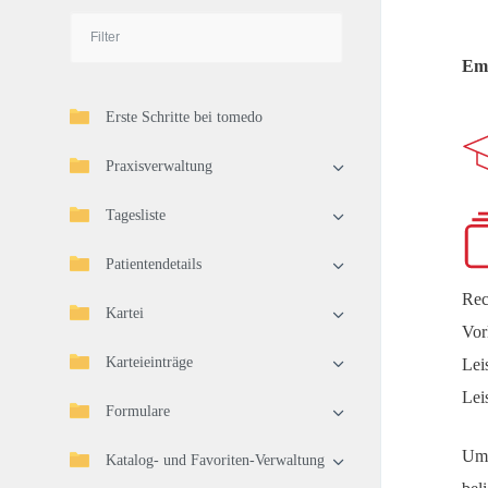
Emp
Erste Schritte bei tomedo
Praxisverwaltung
Tagesliste
Patientendetails
Rec
Kartei
Vor
Karteieinträge
Lei
Lei
Formulare
Um 
Katalog- und Favoriten-Verwaltung