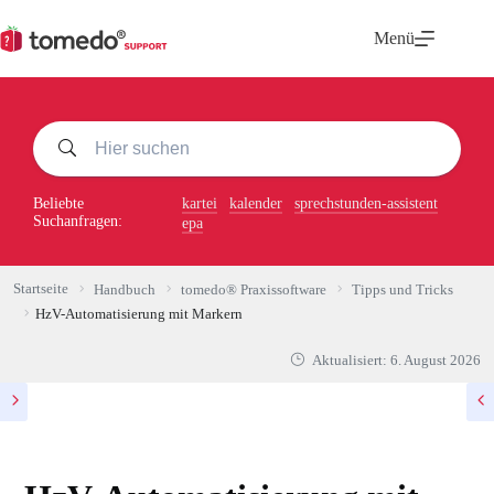
Zum
Inhalt
Menü
springen
Beliebte
kartei
kalender
sprechstunden-assistent
Suchanfragen:
epa
Startseite
Handbuch
tomedo® Praxissoftware
Tipps und Tricks
HzV-Automatisierung mit Markern
Aktualisiert:
6. August 2026