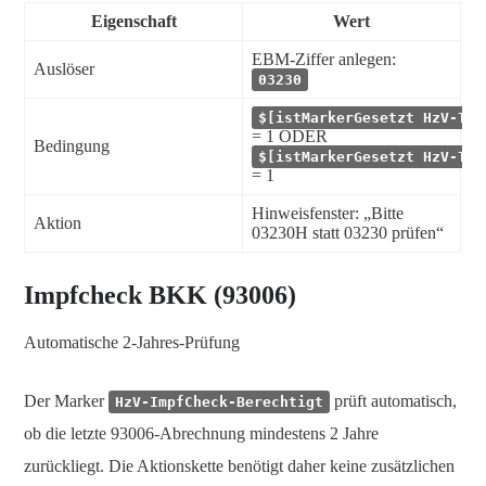
Eigenschaft
Wert
EBM-Ziffer anlegen:
Auslöser
03230
$[istMarkerGesetzt HzV-Tei
= 1 ODER
Bedingung
$[istMarkerGesetzt HzV-Tei
= 1
Hinweisfenster: „Bitte
Aktion
03230H statt 03230 prüfen“
Impfcheck BKK (93006)
Automatische 2-Jahres-Prüfung
Der Marker
prüft automatisch,
HzV-ImpfCheck-Berechtigt
ob die letzte 93006-Abrechnung mindestens 2 Jahre
zurückliegt. Die Aktionskette benötigt daher keine zusätzlichen