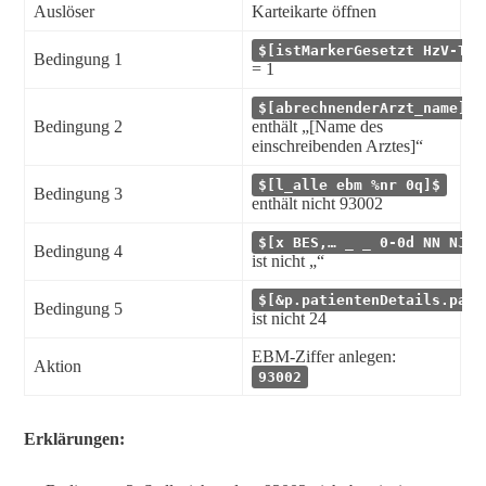
Auslöser
Karteikarte öffnen
$[istMarkerGesetzt HzV-Tei
Bedingung 1
= 1
$[abrechnenderArzt_name]$
Bedingung 2
enthält „[Name des
einschreibenden Arztes]“
$[l_alle ebm %nr 0q]$
Bedingung 3
enthält nicht 93002
$[x BES,… _ _ 0-0d NN NJ2J
Bedingung 4
ist nicht „“
$[&p.patientenDetails.pati
Bedingung 5
ist nicht 24
EBM-Ziffer anlegen:
Aktion
93002
Erklärungen: