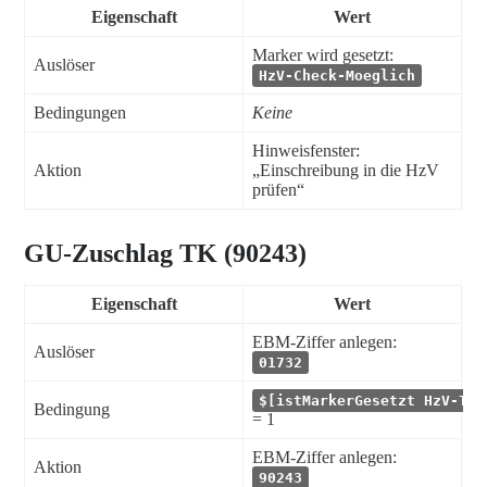
Eigenschaft
Wert
Marker wird gesetzt:
Auslöser
HzV-Check-Moeglich
Bedingungen
Keine
Hinweisfenster:
Aktion
„Einschreibung in die HzV
prüfen“
GU-Zuschlag TK (90243)
Eigenschaft
Wert
EBM-Ziffer anlegen:
Auslöser
01732
$[istMarkerGesetzt HzV-Tei
Bedingung
= 1
EBM-Ziffer anlegen:
Aktion
90243