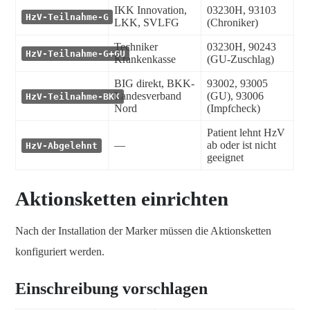
IKK Innovation,
03230H, 93103
HzV-Teilnahme-G
LKK, SVLFG
(Chroniker)
Techniker
03230H, 90243
HzV-Teilnahme-G+GU
Krankenkasse
(GU-Zuschlag)
BIG direkt, BKK-
93002, 93005
Landesverband
(GU), 93006
HzV-Teilnahme-BKK
Nord
(Impfcheck)
Patient lehnt HzV
—
ab oder ist nicht
HzV-Abgelehnt
geeignet
Aktionsketten einrichten
Nach der Installation der Marker müssen die Aktionsketten
konfiguriert werden.
Einschreibung vorschlagen