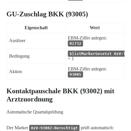
GU-Zuschlag BKK (93005)
Eigenschaft
Wert
EBM-Ziffer anlegen:
Auslöser
01732
$[istMarkerGesetzt HzV-Tei
Bedingung
= 1
EBM-Ziffer anlegen:
Aktion
93005
Kontaktpauschale BKK (93002) mit
Arztzuordnung
Automatische Quartalsprüfung
Der Marker
prüft automatisch:
HzV-93002-Berechtigt