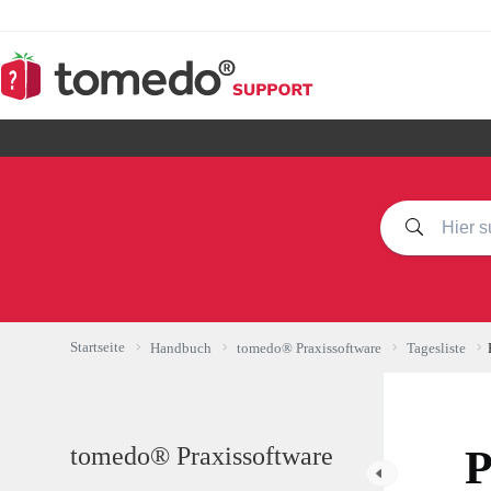
Zum
Inhalt
springen
Startseite
Handbuch
tomedo® Praxissoftware
Tagesliste
tomedo® Praxissoftware
P