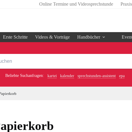
Online Termine und Videosprechstunde
Praxi
Erste Schritte
Videos & Vorträge
Handbücher
Even
Beliebte Suchanfragen:
kartei
kalender
sprechstunden-assistent
epa
Papierkorb
apierkorb