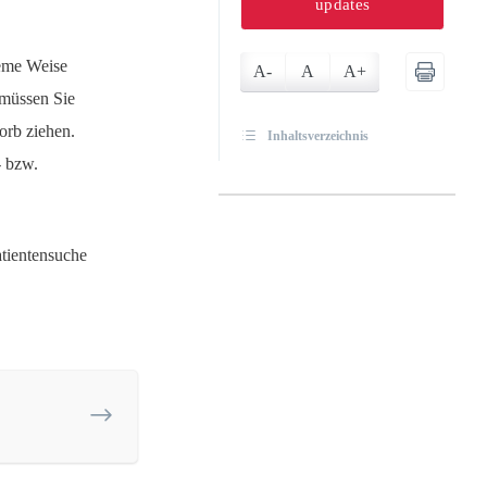
updates
ueme Weise
A-
A
A+
 müssen Sie
orb ziehen.
Inhaltsverzeichnis
- bzw.
atientensuche