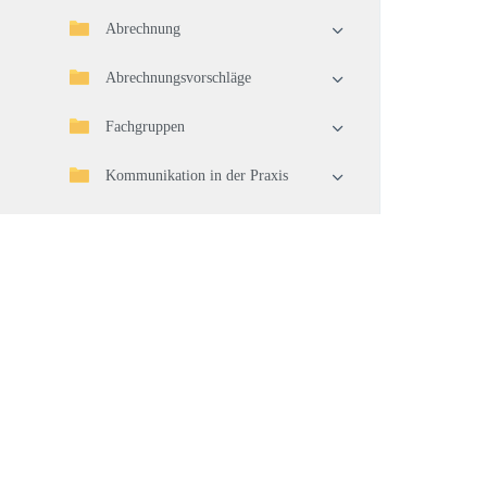
Abrechnung
Abrechnungsvorschläge
Fachgruppen
Kommunikation in der Praxis
Kommunikation mit
Ärzten/Patienten
Kalender
Kalender ab v1.158
Medikamente
Labor