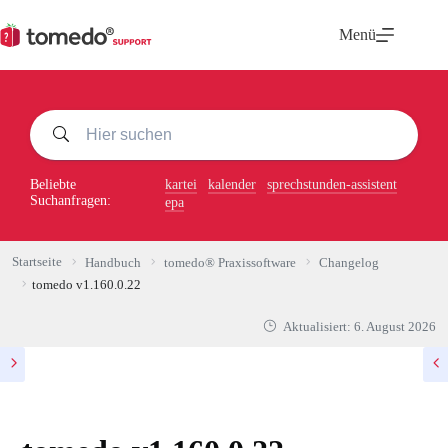
Zum
Inhalt
Menü
springen
Beliebte
kartei
kalender
sprechstunden-assistent
Suchanfragen:
epa
Startseite
Handbuch
tomedo® Praxissoftware
Changelog
tomedo v1.160.0.22
Aktualisiert:
6. August 2026