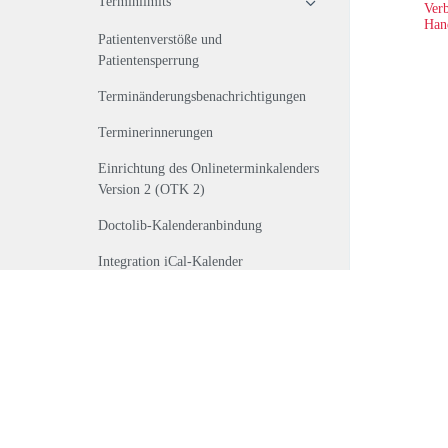
Terminlimits
Verb
Han
Patientenverstöße und
Patientensperrung
Terminänderungsbenachrichtigungen
Terminerinnerungen
Einrichtung des Onlineterminkalenders
Version 2 (OTK 2)
Doctolib-Kalenderanbindung
Integration iCal-Kalender
Kalender ab v1.158
Medikamente
Labor
Vorsorge