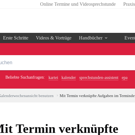
Online Termine und Videosprechstunde
Praxi
Erste Schritte
Videos & Vorträge
Handbücher
Even
Beliebte Suchanfragen:
kartei
kalender
sprechstunden-assistent
epa
Kalenderwochenansicht benutzen
Mit Termin verknüpfte Aufgaben im Terminde
it Termin verknüpfte