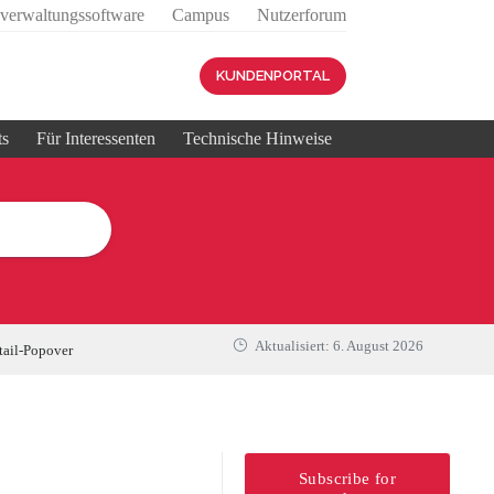
sverwaltungssoftware
Campus
Nutzerforum
KUNDENPORTAL
ts
Für Interessenten
Technische Hinweise
Aktualisiert:
6. August 2026
tail-Popover
Subscribe for