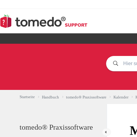
Zum
Inhalt
springen
Startseite
Handbuch
tomedo® Praxissoftware
Kalender
tomedo® Praxissoftware
M