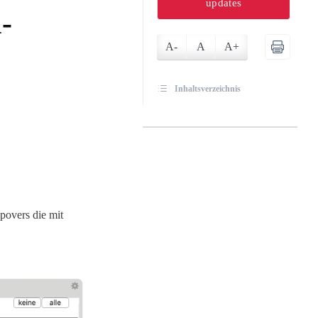
updates
-
A-
A
A+
Inhaltsverzeichnis
povers die mit