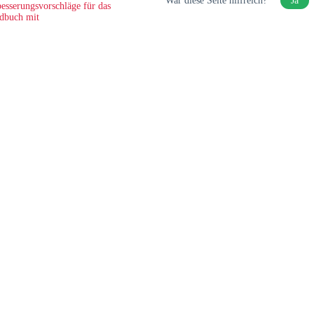
War diese Seite hilfreich?
Ja
esserungsvorschläge für das
dbuch mit