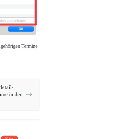
zugehörigen Termine
etail-
hme in den