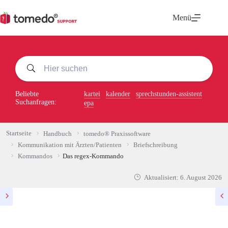
Zum
Inhalt
Menü
springen
Beliebte
kartei
kalender
sprechstunden-assistent
Suchanfragen:
epa
Startseite
Handbuch
tomedo® Praxissoftware
Kommunikation mit Ärzten/Patienten
Briefschreibung
Kommandos
Das regex-Kommando
Aktualisiert:
6. August 2026