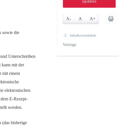
updates
A-
A
A+
s sowie die
Inhaltsverzeichnis
Vorträge
 und Unterschreiben
t kann mit der
r mit einem
ektronische
ie elektronischen
f dem E-Rezept-
tellt werden.
 (das bisherige