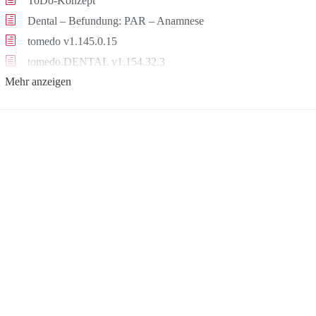
ToDo-Konzept
Dental – Befundung: PAR – Anamnese
tomedo v1.145.0.15
tomedo.DENTAL v1.154.32.3
Mehr anzeigen