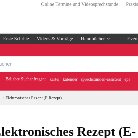
Online Termine und Videosprechstunde
Praxi
Erste Schritte
Videos & Vorträge
Handbücher
Even
Beliebte Suchanfragen:
kartei
kalender
sprechstunden-assistent
epa
Elektronisches Rezept (E-Rezept)
lektronisches Rezept (E-