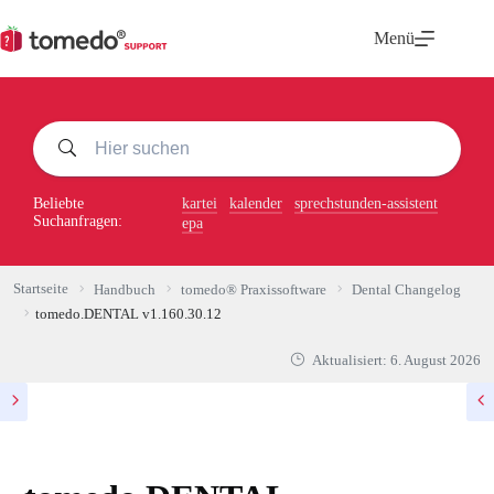
Zum
Inhalt
Menü
springen
Beliebte
kartei
kalender
sprechstunden-assistent
Suchanfragen:
epa
Startseite
Handbuch
tomedo® Praxissoftware
Dental Changelog
tomedo.DENTAL v1.160.30.12
Aktualisiert:
6. August 2026