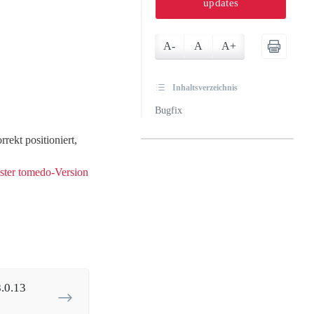
updates
A-
A
A+
Inhaltsverzeichnis
Bugfix
rekt positioniert,
ster tomedo-Version
.0.13