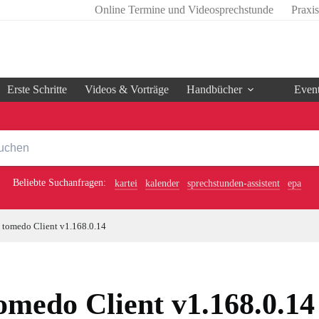
Online Termine und Videosprechstunde
Praxi
Erste Schritte
Videos & Vorträge
Handbücher
Even
Beliebte Suchanfragen:
kartei
kalender
sprechstunden-assistent
epa
tomedo Client v1.168.0.14
omedo Client v1.168.0.14