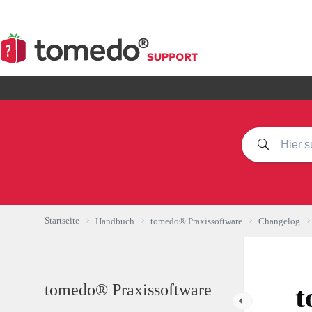
Zum
Inhalt
springen
Startseite
Handbuch
tomedo® Praxissoftware
Changelog
tomedo® Praxissoftware
t