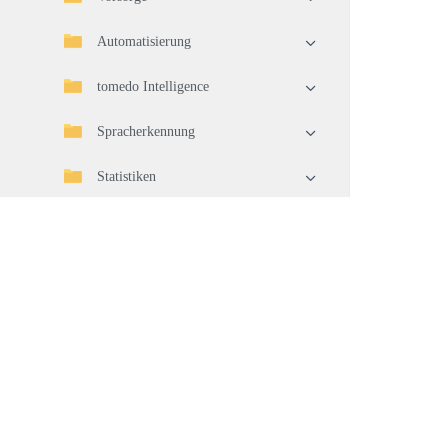
Automatisierung
tomedo Intelligence
Spracherkennung
Statistiken
Import/Export
Telematikinfrastruktur (TI)
Geräteverbindung
Waren
Warenwirtschaft
Pflege und Aktualisierung Ihrer