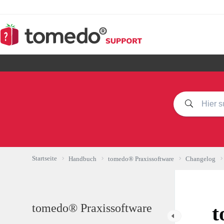
Zum
Inhalt
springen
Startseite
Handbuch
tomedo® Praxissoftware
Changelog
tomedo® Praxissoftware
t