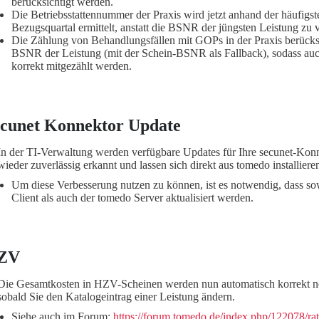
berücksichtigt werden.
Die Betriebsstattennummer der Praxis wird jetzt anhand der häufig
Bezugsquartal ermittelt, anstatt die BSNR der jüngsten Leistung zu
Die Zählung von Behandlungsfällen mit GOPs in der Praxis berücksi
BSNR der Leistung (mit der Schein-BSNR als Fallback), sodass a
korrekt mitgezählt werden.
cunet Konnektor Update
In der TI-Verwaltung werden verfügbare Updates für Ihre secunet-Konn
wieder zuverlässig erkannt und lassen sich direkt aus tomedo installiere
Um diese Verbesserung nutzen zu können, ist es notwendig, dass s
Client als auch der tomedo Server aktualisiert werden.
ZV
Die Gesamtkosten in HZV-Scheinen werden nun automatisch korrekt n
sobald Sie den Katalogeintrag einer Leistung ändern.
Siehe auch im Forum:
https://forum.tomedo.de/index.php/122078/ra