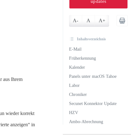
updates
A-
A
A+
Inhaltsverzeichnis
E-Mail
Früherkennung
Kalender
Panels unter macOS Tahoe
r aus Ihrem
Labor
Chroniker
Secunet Konnektor Update
HZV
un wieder korrekt
Ambo-Abrechnung
ierte anzeigen“ in