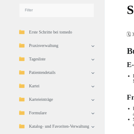
S
Erste Schritte bei tomedo
🗓️ 
Praxisverwaltung
B
Tagesliste
E
Patientendetails
Kartei
F
Karteieinträge
Formulare
Katalog- und Favoriten-Verwaltung