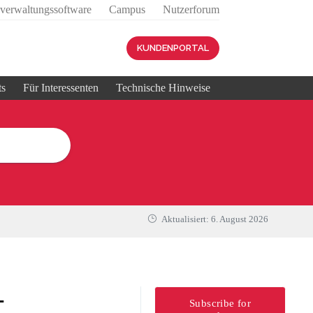
sverwaltungssoftware
Campus
Nutzerforum
KUNDENPORTAL
ts
Für Interessenten
Technische Hinweise
Aktualisiert:
6. August 2026
–
Subscribe for