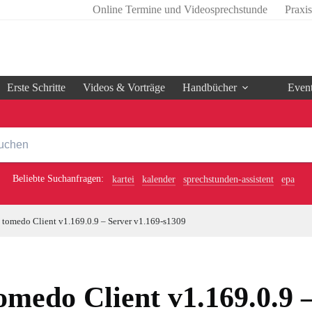
Online Termine und Videosprechstunde
Praxi
Erste Schritte
Videos & Vorträge
Handbücher
Even
Beliebte Suchanfragen:
kartei
kalender
sprechstunden-assistent
epa
tomedo Client v1.169.0.9 – Server v1.169-s1309
omedo Client v1.169.0.9 