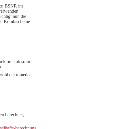
sten BSNR im
 verwenden.
chtigt nun die
uch Kombischeine
ektoren ab sofort
n.
owohl der tomedo
eu berechnet,
tselhafte-berechnung