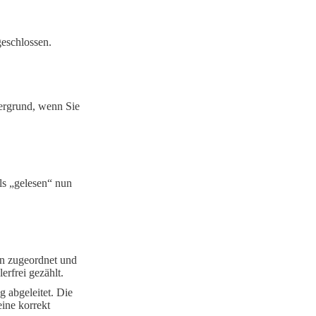
eschlossen.
dergrund, wenn Sie
ls „gelesen“ nun
n zugeordnet und
rfrei gezählt.
 abgeleitet. Die
ine korrekt