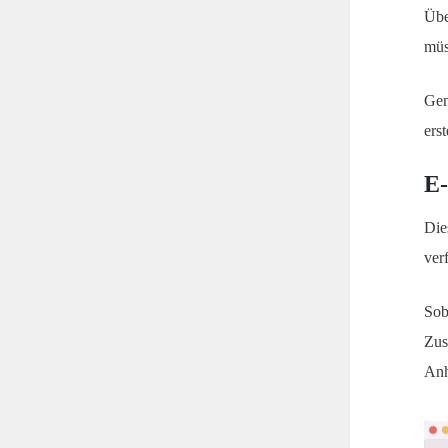
Übe
müs
Gen
ers
E-
Die
ver
Sob
Zus
Anh