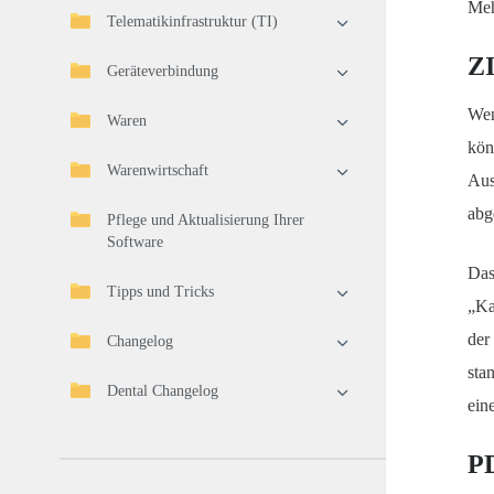
Meh
Telematikinfrastruktur (TI)
ZI
Geräteverbindung
Wen
Waren
kön
Warenwirtschaft
Aus
abg
Pflege und Aktualisierung Ihrer
Software
Das
Tipps und Tricks
„Ka
der
Changelog
sta
Dental Changelog
ein
PD