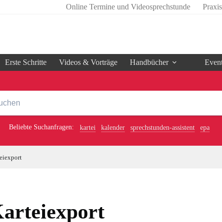
Online Termine und Videosprechstunde
Praxi
Erste Schritte
Videos & Vorträge
Handbücher
Even
Beliebte Suchanfragen:
kartei
kalender
sprechstunden-assistent
epa
eiexport
arteiexport