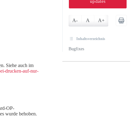
updates
A-
A
A+
Inhaltsverzeichnis
Bugfixes
n. Siehe auch im
ei-drucken-auf-nur-
ard-OP-
Dies wurde behoben.