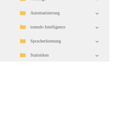
Automatisierung
tomedo Intelligence
Spracherkennung
Statistiken
Import/Export
Telematikinfrastruktur (TI)
Geräteverbindung
Waren
Warenwirtschaft
Pflege und Aktualisierung Ihrer