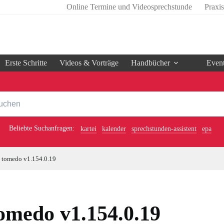
Online Termine und Videosprechstunde
Praxi
Erste Schritte
Videos & Vorträge
Handbücher
Even
Beliebte Suchanfragen:
kartei
kalender
sprechstunden-assistent
epa
tomedo v1.154.0.19
omedo v1.154.0.19