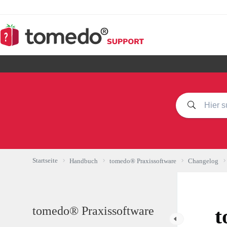
Zum
Inhalt
springen
Startseite
Handbuch
tomedo® Praxissoftware
Changelog
tomedo® Praxissoftware
t