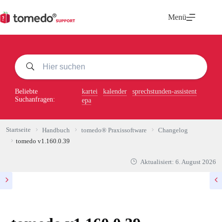
Zum
Inhalt
Menü
springen
Beliebte
kartei
kalender
sprechstunden-assistent
Suchanfragen:
epa
Startseite
Handbuch
tomedo® Praxissoftware
Changelog
tomedo v1.160.0.39
Aktualisiert:
6. August 2026