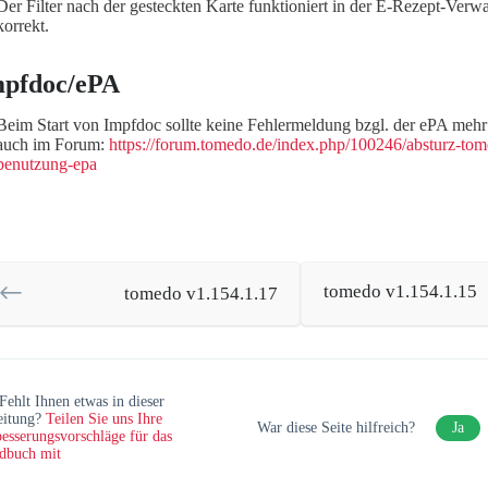
Der Filter nach der gesteckten Karte funktioniert in der E-Rezept-Verwa
korrekt.
mpfdoc/ePA
Beim Start von Impfdoc sollte keine Fehlermeldung bzgl. der ePA mehr
auch im Forum:
https://forum.tomedo.de/index.php/100246/absturz-tome
benutzung-epa
tomedo v1.154.1.15
tomedo v1.154.1.17
Fehlt Ihnen etwas in dieser
eitung?
Teilen Sie uns Ihre
War diese Seite hilfreich?
Ja
esserungsvorschläge für das
dbuch mit