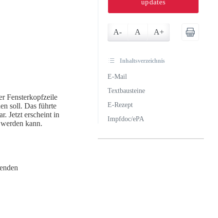
updates
A-
A
A+
Inhaltsverzeichnis
E-Mail
Textbausteine
er Fensterkopfzeile
E-Rezept
n soll. Das führte
 Jetzt erscheint in
Impfdoc/ePA
t werden kann.
nenden