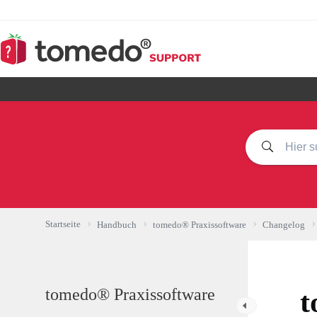
Zum
Inhalt
springen
Startseite
Handbuch
tomedo® Praxissoftware
Changelog
tomedo® Praxissoftware
t