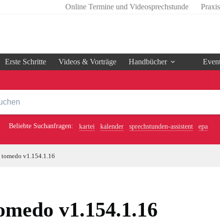
Online Termine und Videosprechstunde
Praxi
Erste Schritte
Videos & Vorträge
Handbücher
Even
Beliebte Suchanfragen:
kartei
kalender
sprechstunden-assistent
epa
tomedo v1.154.1.16
omedo v1.154.1.16