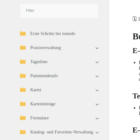
🗓️
Erste Schritte bei tomedo
B
Praxisverwaltung
E
Tagesliste
Patientendetails
Kartei
Te
Karteieinträge
Formulare
E-
Katalog- und Favoriten-Verwaltung