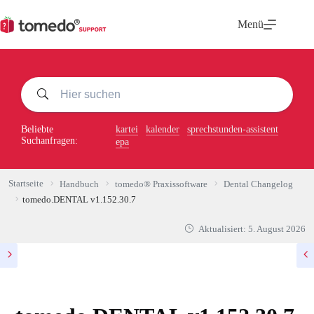
Zum
Inhalt
Menü
springen
Beliebte
kartei
kalender
sprechstunden-assistent
Suchanfragen:
epa
Startseite
Handbuch
tomedo® Praxissoftware
Dental Changelog
tomedo.DENTAL v1.152.30.7
Aktualisiert:
5. August 2026