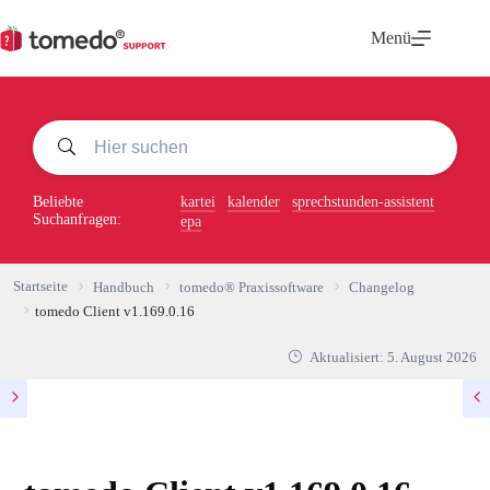
Zum
Inhalt
Menü
springen
Beliebte
kartei
kalender
sprechstunden-assistent
Suchanfragen:
epa
Startseite
Handbuch
tomedo® Praxissoftware
Changelog
tomedo Client v1.169.0.16
Aktualisiert:
5. August 2026