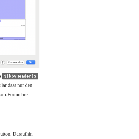
s
$[kbvHeader]$
lar dass nur den
stom-Formulare
utton. Daraufhin