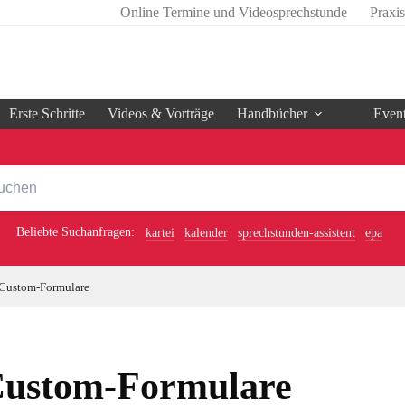
Online Termine und Videosprechstunde
Praxi
Erste Schritte
Videos & Vorträge
Handbücher
Even
Beliebte Suchanfragen:
kartei
kalender
sprechstunden-assistent
epa
Custom-Formulare
ustom-Formulare