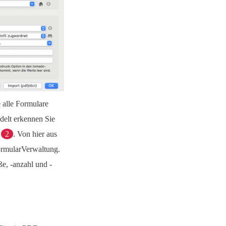
 alle Formulare
delt erkennen Sie
“
2
. Von hier aus
ormularVerwaltung.
e, -anzahl und -