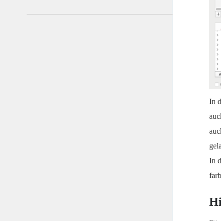
In 
auc
auc
gel
In 
farb
Hi