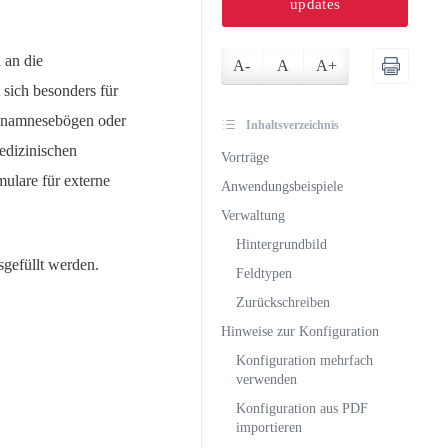
updates
 an die
A-
A
A+
 sich besonders für
r Anamnesebögen oder
Inhaltsverzeichnis
edizinischen
Vorträge
ulare für externe
Anwendungsbeispiele
Verwaltung
Hintergrundbild
gefüllt werden.
Feldtypen
Zurückschreiben
Hinweise zur Konfiguration
Konfiguration mehrfach
verwenden
Konfiguration aus PDF
importieren