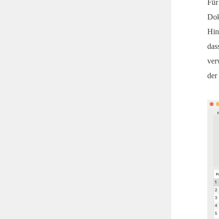
Für
Dok
Hin
das
ver
der