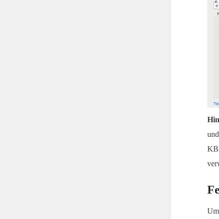
Hin
un
KBV
ver
Fe
Um 