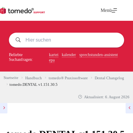
Zum
Inhalt
Menü
springen
Beliebte
kartei
kalender
sprechstunden-assistent
Suchanfragen:
epa
Startseite
Handbuch
tomedo® Praxissoftware
Dental Changelog
tomedo.DENTAL v1.151.30.5
Aktualisiert:
6. August 2026