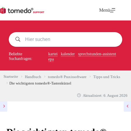
Zum
Inhalt
Menü
springen
Beliebte
kartei
kalender
sprechstunden-assistent
Suchanfragen:
epa
Startseite
Handbuch
tomedo® Praxissoftware
Tipps und Tricks
Die wichtigsten tomedo®-Tastenkürzel
Aktualisiert:
6. August 2026