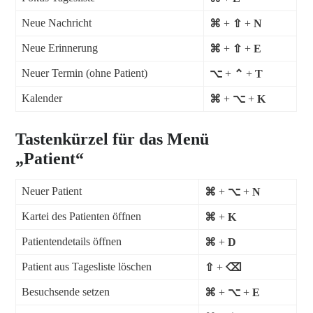
Neue Nachricht
⌘
+
⇧
+
N
Neue Erinnerung
⌘
+
⇧
+
E
Neuer Termin (ohne Patient)
⌥
+
⌃
+
T
Kalender
⌘
+
⌥
+
K
Tastenkürzel für das Menü
„Patient“
Neuer Patient
⌘
+
⌥
+
N
Kartei des Patienten öffnen
⌘
+
K
Patientendetails öffnen
⌘
+
D
Patient aus Tagesliste löschen
⇧
+
⌫
Besuchsende setzen
⌘
+
⌥
+
E