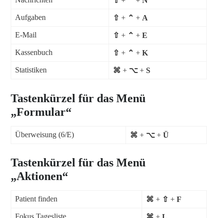
⇧
+
⌃
+
N
Aufgaben
⇧
+
⌃
+
A
E-Mail
⇧
+
⌃
+
E
Kassenbuch
⇧
+
⌃
+
K
Statistiken
⌘
+
⌥
+
S
Tastenkürzel für das Menü
„Formular“
Überweisung (6/E)
⌘
+
⌥
+
Ü
Tastenkürzel für das Menü
„Aktionen“
Patient finden
⌘
+
⇧
+
F
Fokus Tagesliste
⌘
+
L