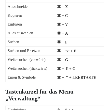
Ausschneiden
⌘
+
X
Kopieren
⌘
+
C
Einfügen
⌘
+
V
Alles auswählen
⌘
+
A
Suchen
⌘
+
F
Suchen und Ersetzen
⌘
+
⌥
+
F
Weitersuchen (vorwärts)
⌘
+
G
Weitersuchen (rückwärts)
⌘
+
⇧
+
G
Emoji & Symbole
⌘
+
⌃
+
LEERTASTE
Tastenkürzel für das Menü
„Verwaltung“
Nachrichten