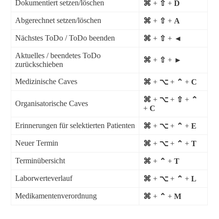
Dokumentiert setzen/löschen
⌘
+
⇧
+
D
Abgerechnet setzen/löschen
⌘
+
⇧
+
A
Nächstes ToDo / ToDo beenden
⌘
+
⇧
+
◄
Aktuelles / beendetes ToDo
⌘
+
⇧
+
►
zurückschieben
Medizinische Caves
⌘
+
⌥
+
⌃
+
C
⌘
+
⌥
+
⇧
+
⌃
Organisatorische Caves
+
C
Erinnerungen für selektierten Patienten
⌘
+
⌥
+
⌃
+
E
Neuer Termin
⌘
+
⌥
+
⌃
+
T
Terminübersicht
⌘
+
⌃
+
T
Laborwerteverlauf
⌘
+
⌥
+
⌃
+
L
Medikamentenverordnung
⌘
+
⌃
+
M