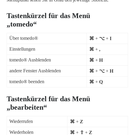
Tastenkürzel für das Menü
„tomedo“
Über tomedo®
⌘
+
⌥
+
I
Einstellungen
⌘
+
,
tomedo® Ausblenden
⌘
+
H
andere Fenster Ausblenden
⌘
+
⌥
+
H
tomedo® beenden
⌘
+
Q
Tastenkürzel für das Menü
„bearbeiten“
Wiederrufen
⌘
+
Z
Wiederholen
⌘
+
⇧
+
Z