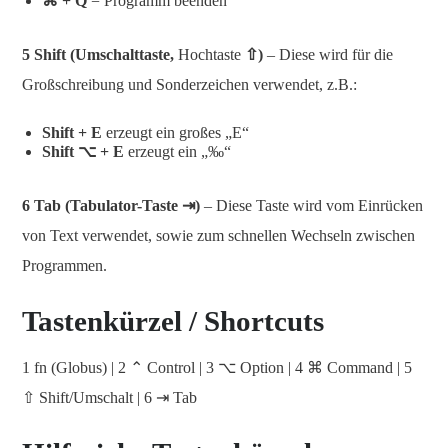
⌘ + Q
= Programm beenden
5 Shift (Umschalttaste,
Hochtaste
⇧
)
– Diese wird für die
Großschreibung und Sonderzeichen verwendet, z.B.:
Shift + E
erzeugt ein großes „E“
Shift
⌥ + E
erzeugt ein „‰“
6 Tab (Tabulator-Taste
⇥)
– Diese Taste wird vom Einrücken
von Text verwendet, sowie zum schnellen Wechseln zwischen
Programmen.
Tastenkürzel / Shortcuts
1 fn (Globus) | 2 ⌃ Control | 3 ⌥ Option | 4 ⌘ Command | 5
⇧ Shift/Umschalt | 6 ⇥ Tab