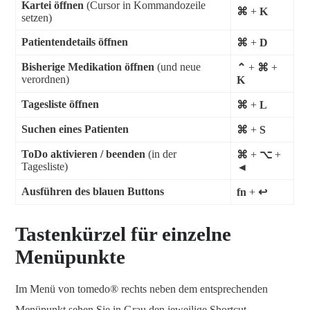
Kartei öffnen
(Cursor in Kommandozeile
⌘
+
K
setzen)
Patientendetails öffnen
⌘
+
D
Bisherige Medikation öffnen
(und neue
⌃
+
⌘
+
verordnen)
K
Tagesliste öffnen
⌘
+
L
Suchen eines Patienten
⌘
+
S
ToDo aktivieren / beenden
(in der
⌘
+
⌥
+
Tagesliste)
◄
Ausführen des blauen Buttons
fn
+
↩
Tastenkürzel für einzelne
Menüpunkte
Im Menü von tomedo® rechts neben dem entsprechenden
Menüpunkt sehen Sie in Grau den jeweilige Shortcut.