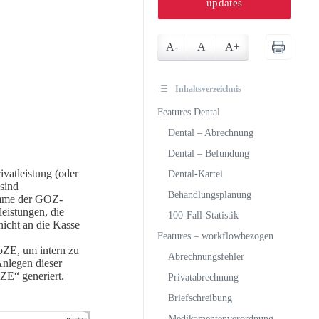
updates
A-
A
A+
Inhaltsverzeichnis
Features Dental
Dental – Abrechnung
Dental – Befundung
vatleistung (oder
Dental-Kartei
 sind
Behandlungsplanung
umme der GOZ-
eistungen, die
100-Fall-Statistik
nicht an die Kasse
Features – workflowbezogen
bZE, um intern zu
Abrechnungsfehler
Anlegen dieser
ZE“ generiert.
Privatabrechnung
Briefschreibung
Medikamentenverordnung