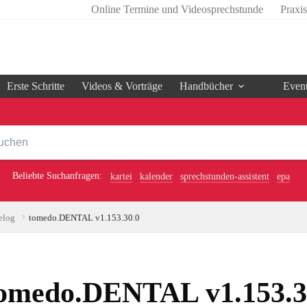
Online Termine und Videosprechstunde
Praxi
Erste Schritte
Videos & Vorträge
Handbücher
Even
Beliebte Suchanfragen:
kartei
kalender
sprechstunden-assistent
epa
elog
tomedo.DENTAL v1.153.30.0
omedo.DENTAL v1.153.3