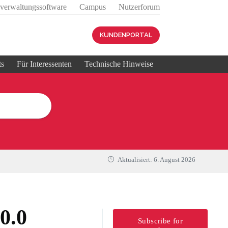
sverwaltungssoftware
Campus
Nutzerforum
KUNDENPORTAL
ts
Für Interessenten
Technische Hinweise
Aktualisiert:
6. August 2026
0.0
Subscribe for