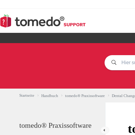
Zum
Inhalt
springen
Startseite
Handbuch
tomedo® Praxissoftware
Dental Chang
tomedo® Praxissoftware
t