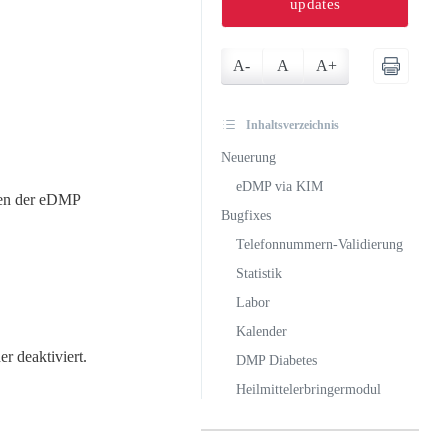
updates
A-
A
A+
Inhaltsverzeichnis
Neuerung
eDMP via KIM
eren der eDMP
Bugfixes
Telefonnummern-Validierung
Statistik
Labor
Kalender
 deaktiviert.
DMP Diabetes
Heilmittelerbringermodul