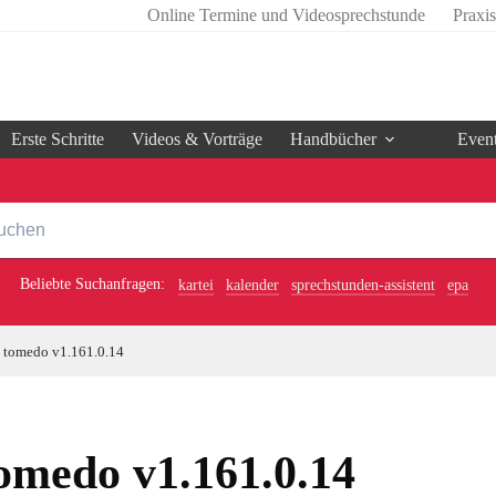
Online Termine und Videosprechstunde
Praxi
Erste Schritte
Videos & Vorträge
Handbücher
Even
Beliebte Suchanfragen:
kartei
kalender
sprechstunden-assistent
epa
tomedo v1.161.0.14
omedo v1.161.0.14