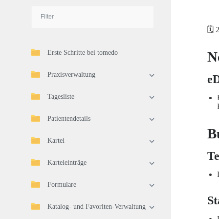
🗓️ 
Erste Schritte bei tomedo
N
Praxisverwaltung
e
Tagesliste
Patientendetails
B
Kartei
Te
Karteieinträge
Formulare
St
Katalog- und Favoriten-Verwaltung