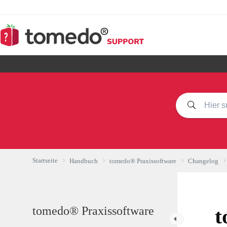
Zum
Inhalt
springen
Startseite
Handbuch
tomedo® Praxissoftware
Changelog
tomedo® Praxissoftware
t