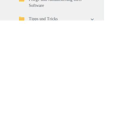
Software
Tipps und Tricks
Changelog
tomedo Client v1.169.0.27 – Server
v1.169-s1340
tomedo Client v1.169.0.25
tomedo Client v1.169.0.24 – Server
v1.169-s1336
tomedo Client v1.169.0.23 – Server
v1.169-s1332
tomedo Server v1.169-s1330
tomedo Client v1.169.0.22 – Server
v1.169-s1327
Produkte