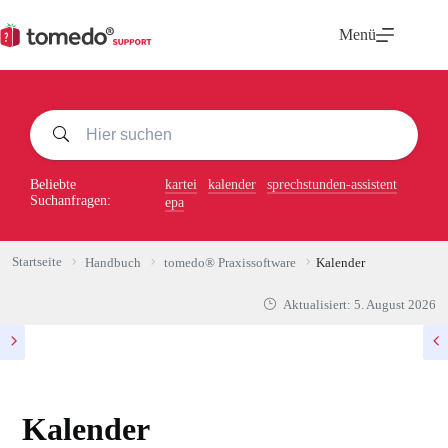
Zum
Inhalt
Menü
springen
Beliebte
kartei
kalender
sprechstunden-assistent
Suchanfragen:
epa
Startseite
Handbuch
tomedo® Praxissoftware
Kalender
Aktualisiert:
5. August 2026
Kalender