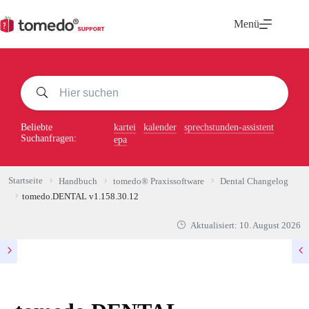
Zum
Inhalt
Menü
springen
Beliebte
kartei
kalender
sprechstunden-assistent
Suchanfragen:
epa
Startseite
Handbuch
tomedo® Praxissoftware
Dental Changelog
tomedo.DENTAL v1.158.30.12
Aktualisiert:
10. August 2026