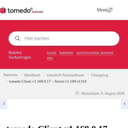
Zum
Inhalt
Menü
springen
Beliebte
kartei
kalender
sprechstunden-assistent
Suchanfragen:
epa
Startseite
Handbuch
tomedo® Praxissoftware
Changelog
tomedo Client v1.169.0.17 – Server v1.169-s1316
Aktualisiert:
6. August 2026