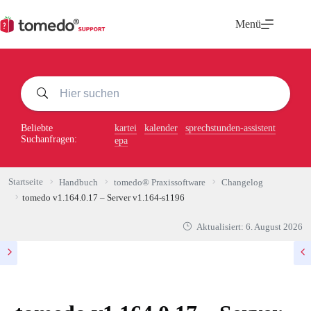
Zum
Inhalt
Menü
springen
Beliebte
kartei
kalender
sprechstunden-assistent
Suchanfragen:
epa
Startseite
Handbuch
tomedo® Praxissoftware
Changelog
tomedo v1.164.0.17 – Server v1.164-s1196
Aktualisiert:
6. August 2026