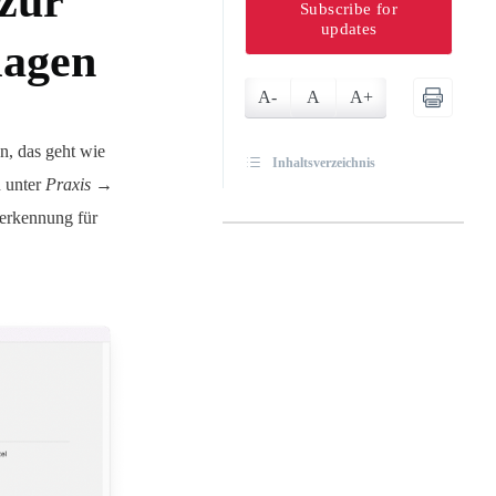
 zur
Subscribe for
updates
lagen
A-
A
A+
n, das geht wie
Inhaltsverzeichnis
n unter
Praxis →
erkennung für