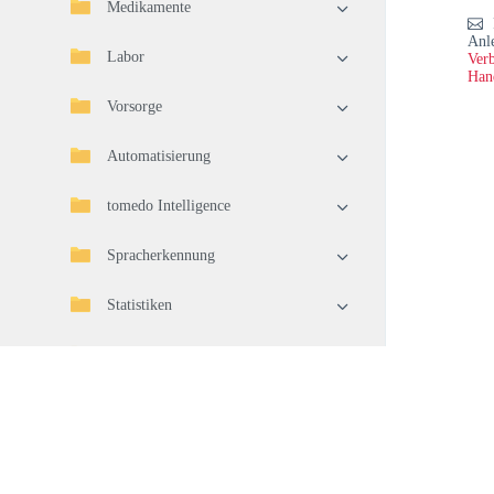
Medikamente
Anl
Labor
Verb
Han
Vorsorge
Automatisierung
tomedo Intelligence
Spracherkennung
Statistiken
Import/Export
Telematikinfrastruktur (TI)
Geräteverbindung