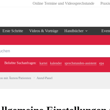
Online Termine und Videosprechstunde
Praxi
Erste Schritte
Videos & Vorträge
Handbücher
Even
Beliebte Suchanfragen:
kartei
kalender
sprechstunden-assistent
epa
n mit Ärzten/Patienten
Anruf-Panel