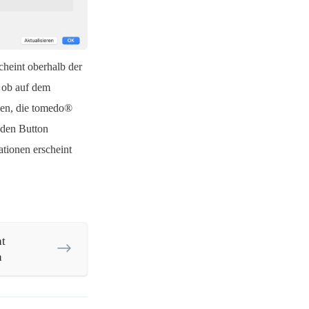
cheint oberhalb der
t ob auf dem
den, die tomedo®
 den Button
tionen erscheint
t
n