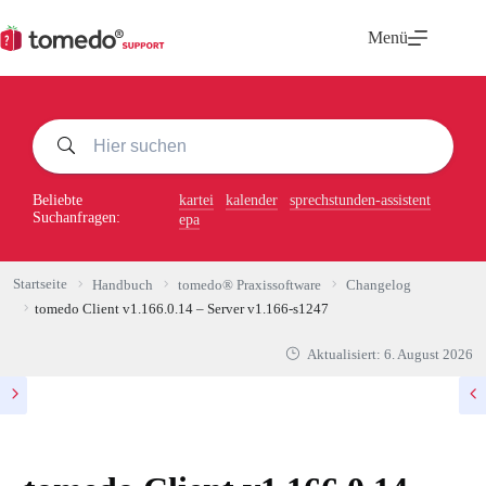
Zum
Inhalt
Menü
springen
Beliebte
kartei
kalender
sprechstunden-assistent
Suchanfragen:
epa
Startseite
Handbuch
tomedo® Praxissoftware
Changelog
tomedo Client v1.166.0.14 – Server v1.166-s1247
Aktualisiert:
6. August 2026