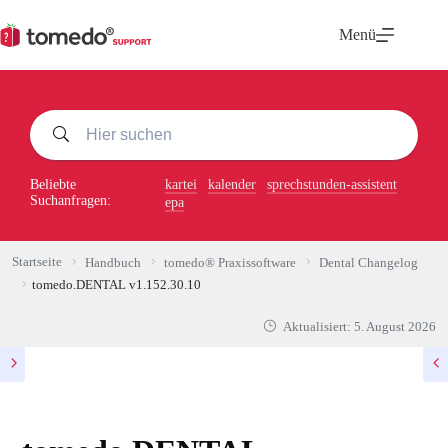
Zum
Inhalt
Menü
springen
Beliebte
kartei
kalender
sprechstunden-assistent
Suchanfragen:
epa
Startseite
Handbuch
tomedo® Praxissoftware
Dental Changelog
tomedo.DENTAL v1.152.30.10
Aktualisiert:
5. August 2026