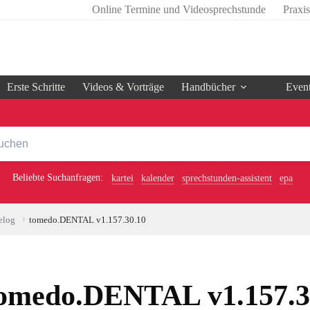
Online Termine und Videosprechstunde
Praxi
Erste Schritte
Videos & Vorträge
Handbücher
Even
Beliebte Suchanfragen:
kartei
kalender
sprechstunden-assistent
epa
elog
tomedo.DENTAL v1.157.30.10
omedo.DENTAL v1.157.3