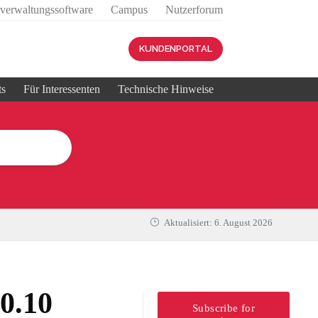
sverwaltungssoftware
Campus
Nutzerforum
KUNDENPORTAL
ts
Für Interessenten
Technische Hinweise
Aktualisiert:
6. August 2026
0.10
Subscribe for