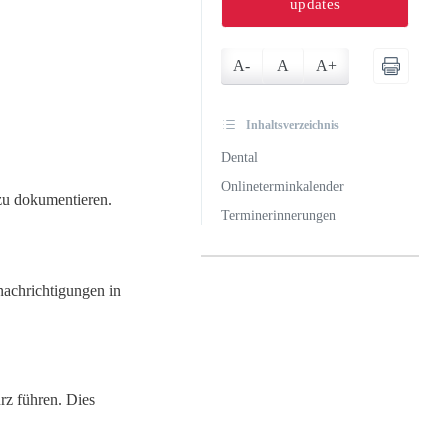
updates
A-
A
A+
Inhaltsverzeichnis
Dental
Onlineterminkalender
 zu dokumentieren.
Terminerinnerungen
achrichtigungen in
rz führen. Dies