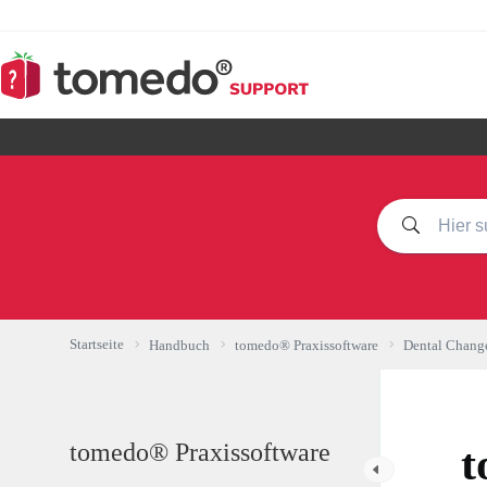
Zum
Inhalt
springen
Startseite
Handbuch
tomedo® Praxissoftware
Dental Chang
tomedo® Praxissoftware
t