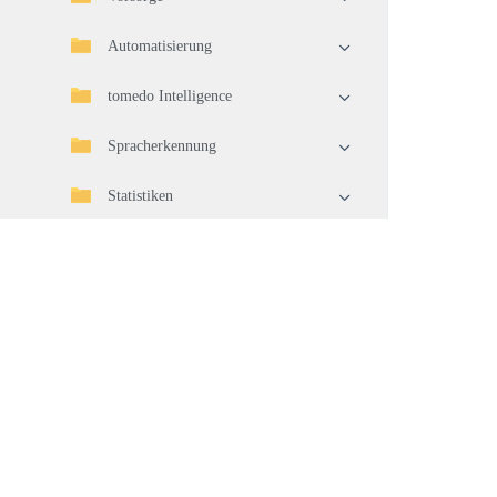
Automatisierung
tomedo Intelligence
Spracherkennung
Statistiken
Import/Export
Telematikinfrastruktur (TI)
Geräteverbindung
Waren
Warenwirtschaft
Pflege und Aktualisierung Ihrer