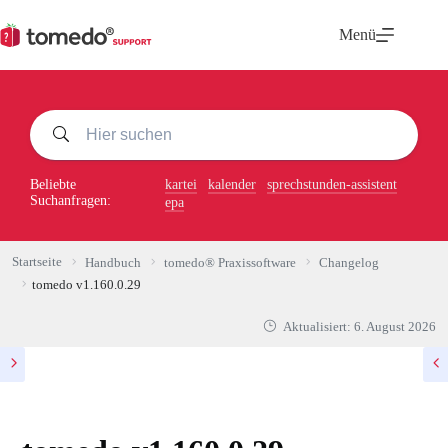
Zum
Inhalt
Menü
springen
Beliebte
kartei
kalender
sprechstunden-assistent
Suchanfragen:
epa
Startseite
Handbuch
tomedo® Praxissoftware
Changelog
tomedo v1.160.0.29
Aktualisiert:
6. August 2026