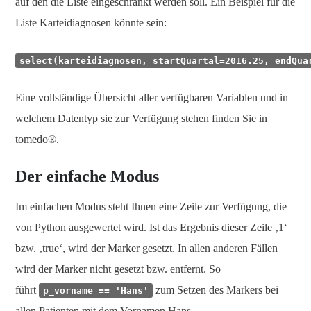
auf den die Liste eingeschränkt werden soll. Ein Beispiel für die
Liste Karteidiagnosen könnte sein:
select(karteidiagnosen, startQuartal=2016.25, endQua
Eine vollständige Übersicht aller verfügbaren Variablen und in
welchem Datentyp sie zur Verfügung stehen finden Sie in
tomedo®.
Der einfache Modus
Im einfachen Modus steht Ihnen eine Zeile zur Verfügung, die
von Python ausgewertet wird. Ist das Ergebnis dieser Zeile ‚1‘
bzw. ‚true‘, wird der Marker gesetzt. In allen anderen Fällen
wird der Marker nicht gesetzt bzw. entfernt. So
führt
zum Setzen des Markers bei
p_vorname == 'Hans'
allen Patienten mit dem Vornamen Hans.