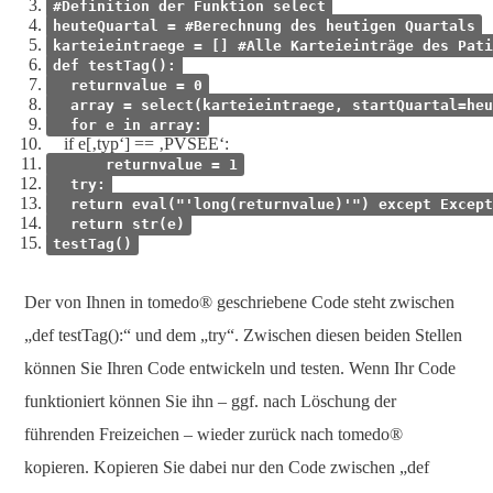
#Definition der Funktion select
heuteQuartal = #Berechnung des heutigen Quartals
karteieintraege = [] #Alle Karteieinträge des Pati
def testTag():
returnvalue = 0
array = select(karteieintraege, startQuartal=heu
for e in array:
if e[‚typ‘] == ‚PVSEE‘:
returnvalue = 1
try:
return eval("'long(returnvalue)'") except Except
return str(e)
testTag()
Der von Ihnen in tomedo® geschriebene Code steht zwischen
„def testTag():“ und dem „try“. Zwischen diesen beiden Stellen
können Sie Ihren Code entwickeln und testen. Wenn Ihr Code
funktioniert können Sie ihn – ggf. nach Löschung der
führenden Freizeichen – wieder zurück nach tomedo®
kopieren. Kopieren Sie dabei nur den Code zwischen „def