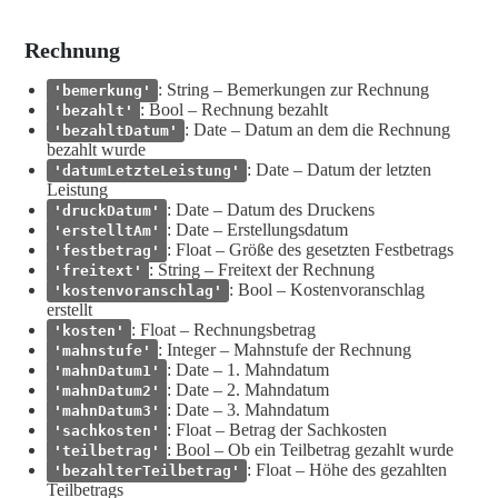
Rechnung
: String – Bemerkungen zur Rechnung
'bemerkung'
: Bool – Rechnung bezahlt
'bezahlt'
: Date – Datum an dem die Rechnung
'bezahltDatum'
bezahlt wurde
: Date – Datum der letzten
'datumLetzteLeistung'
Leistung
: Date – Datum des Druckens
'druckDatum'
: Date – Erstellungsdatum
'erstelltAm'
: Float – Größe des gesetzten Festbetrags
'festbetrag'
: String – Freitext der Rechnung
'freitext'
: Bool – Kostenvoranschlag
'kostenvoranschlag'
erstellt
: Float – Rechnungsbetrag
'kosten'
: Integer – Mahnstufe der Rechnung
'mahnstufe'
: Date – 1. Mahndatum
'mahnDatum1'
: Date – 2. Mahndatum
'mahnDatum2'
: Date – 3. Mahndatum
'mahnDatum3'
: Float – Betrag der Sachkosten
'sachkosten'
: Bool – Ob ein Teilbetrag gezahlt wurde
'teilbetrag'
: Float – Höhe des gezahlten
'bezahlterTeilbetrag'
Teilbetrags