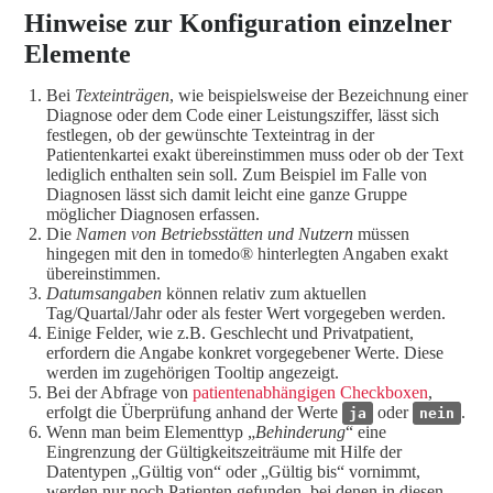
Hinweise zur Konfiguration einzelner
Elemente
Bei
Texteinträgen
, wie beispielsweise der Bezeichnung einer
Diagnose oder dem Code einer Leistungsziffer, lässt sich
festlegen, ob der gewünschte Texteintrag in der
Patientenkartei exakt übereinstimmen muss oder ob der Text
lediglich enthalten sein soll. Zum Beispiel im Falle von
Diagnosen lässt sich damit leicht eine ganze Gruppe
möglicher Diagnosen erfassen.
Die
Namen von Betriebsstätten und Nutzern
müssen
hingegen mit den in tomedo® hinterlegten Angaben exakt
übereinstimmen.
Datumsangaben
können relativ zum aktuellen
Tag/Quartal/Jahr oder als fester Wert vorgegeben werden.
Einige Felder, wie z.B. Geschlecht und Privatpatient,
erfordern die Angabe konkret vorgegebener Werte. Diese
werden im zugehörigen Tooltip angezeigt.
Bei der Abfrage von
patientenabhängigen Checkboxen
,
erfolgt die Überprüfung anhand der Werte
oder
.
ja
nein
Wenn man beim Elementtyp „
Behinderung
“ eine
Eingrenzung der Gültigkeitszeiträume mit Hilfe der
Datentypen „Gültig von“ oder „Gültig bis“ vornimmt,
werden nur noch Patienten gefunden, bei denen in diesen