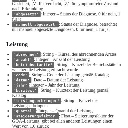
Gesichert, ‚V‘ für Verdacht, ‚Z‘ für symptomfreier Zustand
nach Erkrankung
: Integer – Status der Diagnose, 0 für nein, 1
'abgesetzt'
für ja
: Status der Diagnose, betrachtet
'manuell abgesetzt'
nur manuell abgesetzte Diagnosen, 0 für nein, 1 für ja
Leistung
: String – Kürzel des abrechnenden Arztes
'abrechner'
: Integer – Anzahl der Leistung
'anzahl'
: String – Kürzel der Betriebsstätte in
'betriebsstaette'
welcher die Leistung erbracht wurde
: String – Code der Leistung gemäß Katalog
'code'
: Date – Datum der Leistung
'datum'
: integer – Jahr der Leistung
'jahr'
: String – Kurztext der Leistung gemäß
'kurztext'
Katalog
: String – Kürzel des
'leistungserbringer'
Leistungserbringers
: Integer – Quartal der Leistung
'quartal'
: Float – Steigerungsfaktor der
'steigerungsfaktor'
GOÄ-Leistung, gibt bei allen anderen Leistungen einen
Wert von 1.0 zurück