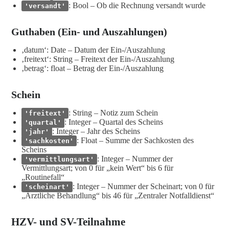
: Bool – Ob die Rechnung versandt wurde
'versandt'
Guthaben (Ein- und Auszahlungen)
‚datum‘: Date – Datum der Ein-/Auszahlung
‚freitext‘: String – Freitext der Ein-/Auszahlung
‚betrag‘: float – Betrag der Ein-/Auszahlung
Schein
: String – Notiz zum Schein
'freitext'
: Integer – Quartal des Scheins
'quartal'
: Integer – Jahr des Scheins
'jahr'
: Float – Summe der Sachkosten des
'sachkosten'
Scheins
: Integer – Nummer der
'vermittlungsart'
Vermittlungsart; von 0 für „kein Wert“ bis 6 für
„Routinefall“
: Integer – Nummer der Scheinart; von 0 für
'scheinart'
„Ärztliche Behandlung“ bis 46 für „Zentraler Notfalldienst“
HZV- und SV-Teilnahme