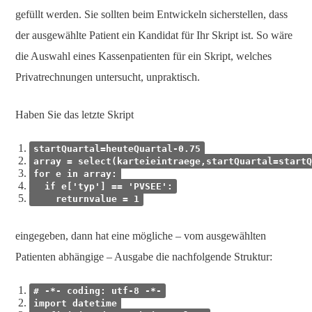
gefüllt werden. Sie sollten beim Entwickeln sicherstellen, dass
der ausgewählte Patient ein Kandidat für Ihr Skript ist. So wäre
die Auswahl eines Kassenpatienten für ein Skript, welches
Privatrechnungen untersucht, unpraktisch.
Haben Sie das letzte Skript
startQuartal=heuteQuartal-0.75
array = select(karteieintraege,startQuartal=startQ
for e in array:
if e['typ'] == 'PVSEE':
returnvalue = 1
eingegeben, dann hat eine mögliche – vom ausgewählten
Patienten abhängige – Ausgabe die nachfolgende Struktur:
# -*- coding: utf-8 -*-
import datetime