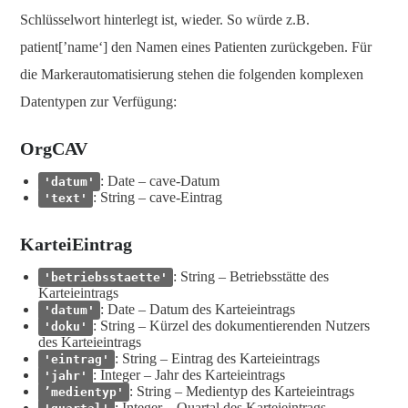
Schlüsselwort hinterlegt ist, wieder. So würde z.B.
patient[’name‘] den Namen eines Patienten zurückgeben. Für
die Markerautomatisierung stehen die folgenden komplexen
Datentypen zur Verfügung:
OrgCAV
: Date – cave-Datum
'datum'
: String – cave-Eintrag
'text'
KarteiEintrag
: String – Betriebsstätte des
'betriebsstaette'
Karteieintrags
: Date – Datum des Karteieintrags
'datum'
: String – Kürzel des dokumentierenden Nutzers
'doku'
des Karteieintrags
: String – Eintrag des Karteieintrags
'eintrag'
: Integer – Jahr des Karteieintrags
'jahr'
: String – Medientyp des Karteieintrags
’medientyp'
: Integer – Quartal des Karteieintrags