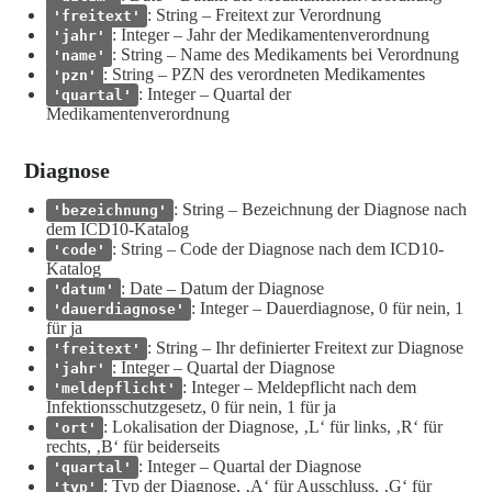
: String – Freitext zur Verordnung
'freitext'
: Integer – Jahr der Medikamentenverordnung
'jahr'
: String – Name des Medikaments bei Verordnung
'name'
: String – PZN des verordneten Medikamentes
'pzn'
: Integer – Quartal der
'quartal'
Medikamentenverordnung
Diagnose
: String – Bezeichnung der Diagnose nach
'bezeichnung'
dem ICD10-Katalog
: String – Code der Diagnose nach dem ICD10-
'code'
Katalog
: Date – Datum der Diagnose
'datum'
: Integer – Dauerdiagnose, 0 für nein, 1
'dauerdiagnose'
für ja
: String – Ihr definierter Freitext zur Diagnose
'freitext'
: Integer – Quartal der Diagnose
'jahr'
: Integer – Meldepflicht nach dem
'meldepflicht'
Infektionsschutzgesetz, 0 für nein, 1 für ja
: Lokalisation der Diagnose, ‚L‘ für links, ‚R‘ für
'ort'
rechts, ‚B‘ für beiderseits
: Integer – Quartal der Diagnose
'quartal'
: Typ der Diagnose, ‚A‘ für Ausschluss, ‚G‘ für
'typ'