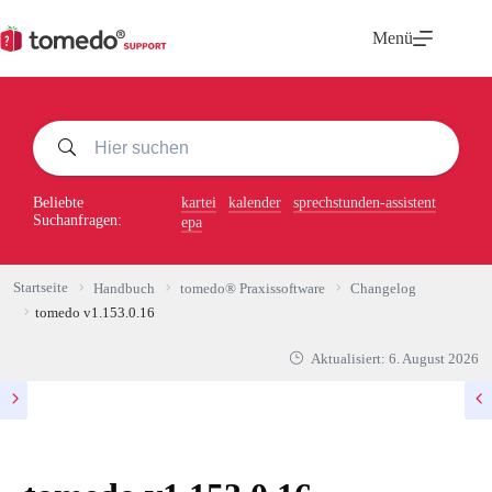
Zum
Inhalt
Menü
springen
Beliebte
kartei
kalender
sprechstunden-assistent
Suchanfragen:
epa
Startseite
Handbuch
tomedo® Praxissoftware
Changelog
tomedo v1.153.0.16
Aktualisiert:
6. August 2026