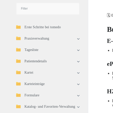
🗓️ 
Erste Schritte bei tomedo
B
Praxisverwaltung
E-
Tagesliste
Patientendetails
e
Kartei
Karteieinträge
H
Formulare
Katalog- und Favoriten-Verwaltung