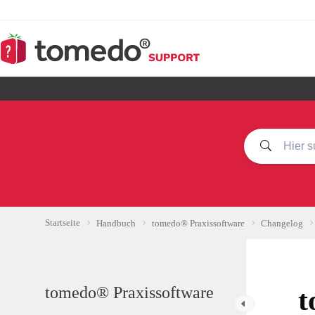
Zum
Inhalt
springen
Startseite
Handbuch
tomedo® Praxissoftware
Changelog
tomedo® Praxissoftware
t