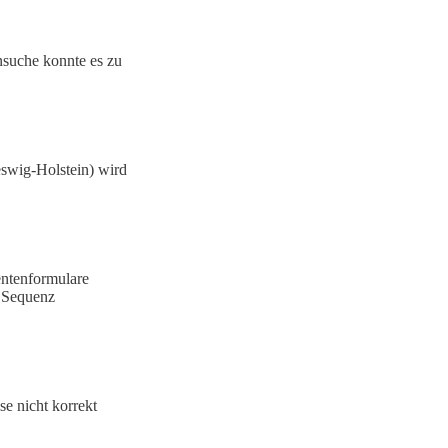
nsuche konnte es zu
eswig-Holstein) wird
entenformulare
e Sequenz
se nicht korrekt