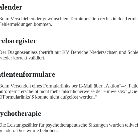
alender
Beim Verschieben der gewünschten Terminposition rechts in der Termi
Fehlermeldungen kommen.
ebsregister
Der Diagnoseanlass (betrifft nur KV-Bereiche Niedersachsen und Schl
wieder korrekt validiert.
tientenformulare
Beim Versenden eines Formularlinks per E-Mail über „Aktion“–>“Pati
anfordern“ erscheint nicht mehr fälschlicherweise der Hinweistext „Di
$[Formularlinks]$ konnte nicht aufgelöst werden.“
ychotherapie
Die Leistungszähler für psychotherapeutische Sitzungen wurden teilwei
geladen. Dies wurde behoben.