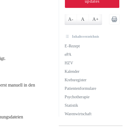
updates
A-
A
A+
Inhaltsverzeichnis
E-Rezept
ePA
igt.
HZV
Kalender
Krebsregister
 erst manuell in den
Patientenformulare
Psychotherapie
Statistik
Warenwirtschaft
nungsdateien