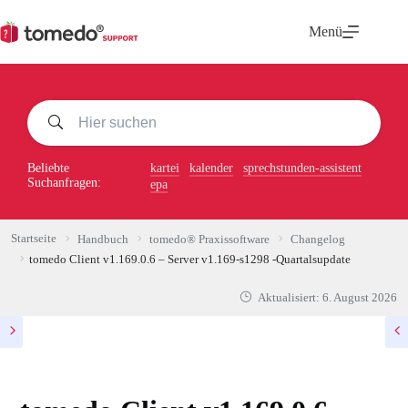
Zum
Inhalt
Menü
springen
Beliebte
kartei
kalender
sprechstunden-assistent
Suchanfragen:
epa
Startseite
Handbuch
tomedo® Praxissoftware
Changelog
tomedo Client v1.169.0.6 – Server v1.169-s1298 -Quartalsupdate
Aktualisiert:
6. August 2026