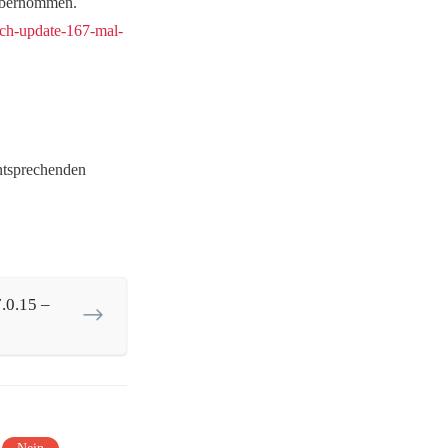
 übernommen.
ach-update-167-mal-
entsprechenden
.0.15 –