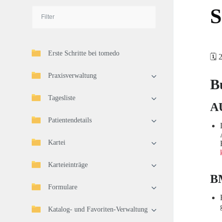
S
Erste Schritte bei tomedo
🗓️
Praxisverwaltung
B
Tagesliste
A
Patientendetails
Kartei
Karteieinträge
B
Formulare
Katalog- und Favoriten-Verwaltung