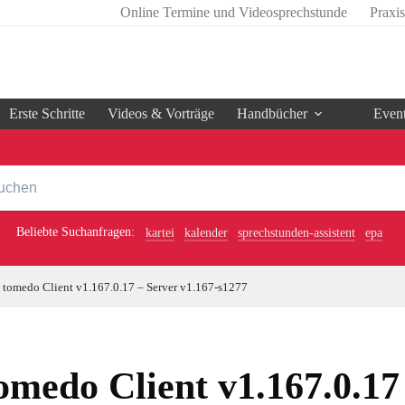
Online Termine und Videosprechstunde
Praxi
Erste Schritte
Videos & Vorträge
Handbücher
Even
Beliebte Suchanfragen:
kartei
kalender
sprechstunden-assistent
epa
tomedo Client v1.167.0.17 – Server v1.167-s1277
omedo Client v1.167.0.17