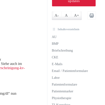
updates
A-
A
A+
Inhaltsverzeichnis
AU
BMP
Briefschreibung
CKE
r
. Siehe auch im
E-Mails
bescheinigung-kv-
Email / Patientenformulare
Labor
Patientenformulare
Patientenmarker
„mg/dl“ nun
Physiotherapie
TI-Konnektor