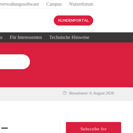
sverwaltungssoftware
Campus
Nutzerforum
KUNDENPORTAL
ts
Für Interessenten
Technische Hinweise
Aktualisiert:
6. August 2026
 –
Subscribe for