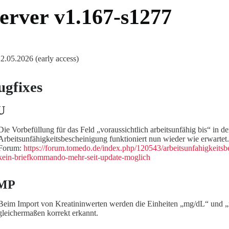
erver v1.167-s1277
 22.05.2026 (early access)
ugfixes
U
Die Vorbefüllung für das Feld „voraussichtlich arbeitsunfähig bis“ in de
Arbeitsunfähigkeitsbescheinigung funktioniert nun wieder wie erwartet
Forum:
https://forum.tomedo.de/index.php/120543/arbeitsunfahigkeits
kein-briefkommando-mehr-seit-update-moglich
MP
Beim Import von Kreatininwerten werden die Einheiten „mg/dL“ und 
gleichermaßen korrekt erkannt.