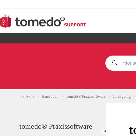
Zum
Inhalt
springen
Startseite
Handbuch
tomedo® Praxissoftware
Changelog
tomedo® Praxissoftware
t