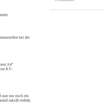
 mehr.
ommastellen bei der
onst.A4“
rosa KV-
d nun nur noch ein
ularLinks]$ enthält.