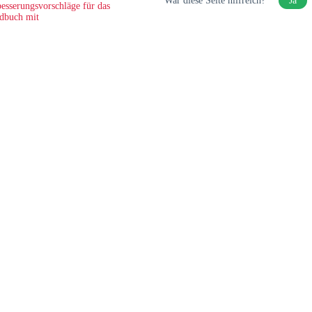
War diese Seite hilfreich?
Ja
esserungsvorschläge für das
dbuch mit