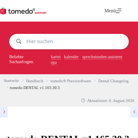
Zum
Inhalt
Menü
springen
Beliebte
kartei
kalender
sprechstunden-assistent
Suchanfragen:
epa
Startseite
Handbuch
tomedo® Praxissoftware
Dental Changelog
tomedo.DENTAL v1.165.30.3
Aktualisiert:
6. August 2026