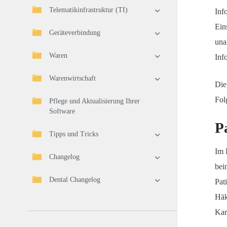
Telematikinfrastruktur (TI)
Inf
Ein
Geräteverbindung
una
Waren
Inf
Warenwirtschaft
Die
Fol
Pflege und Aktualisierung Ihrer
Software
P
Tipps und Tricks
Im 
Changelog
bei
Dental Changelog
Pat
Häk
Kart