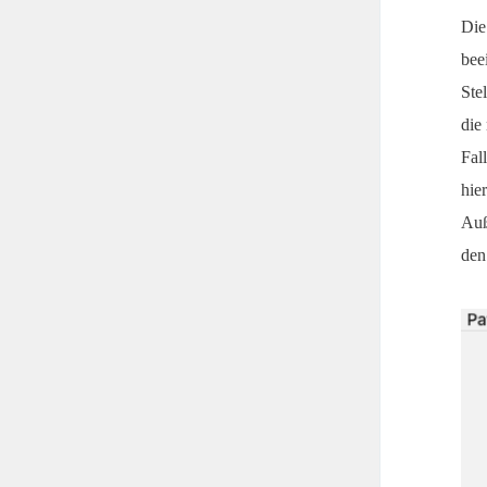
Die
bee
Ste
die
Fal
hie
Auß
den