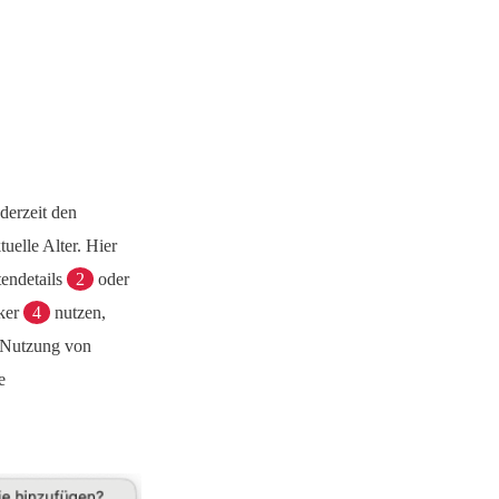
derzeit den
uelle Alter. Hier
tendetails
2
oder
rker
4
nutzen,
d Nutzung von
e