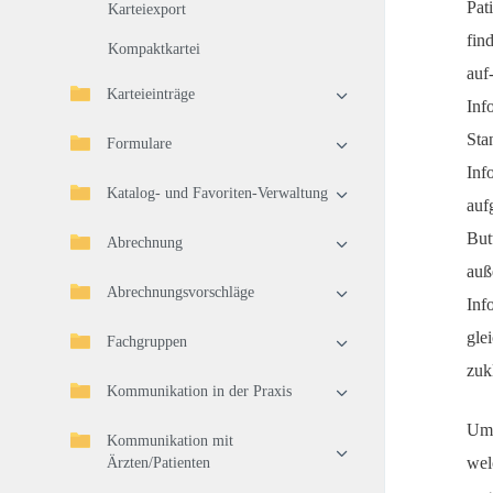
Pat
Karteiexport
fin
Kompaktkartei
auf
Karteieinträge
Inf
Sta
Formulare
Inf
Katalog- und Favoriten-Verwaltung
auf
But
Abrechnung
auß
Abrechnungsvorschläge
Inf
gle
Fachgruppen
zuk
Kommunikation in der Praxis
Um 
Kommunikation mit
wel
Ärzten/Patienten