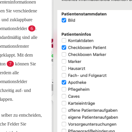
ienteninformationen
den Sie verschiedene
- und zuklappbare
ormationsfelder
6
.
ndardmäßig sind alle
ormationsfenster
geklappt. Mit dem
ton
7
können Sie
erdem alle
ormationsfelder
ichzeitig auf- und
lappen.
selber zu entscheiden,
che Felder Sie