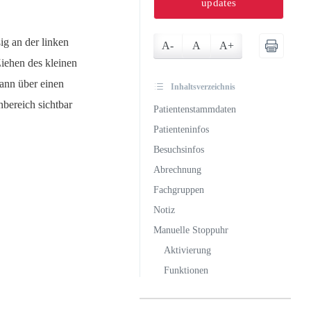
updates
ig an der linken
A-
A
A+
Ziehen des kleinen
ann über einen
Inhaltsverzeichnis
nbereich sichtbar
Patientenstammdaten
Patienteninfos
Besuchsinfos
Abrechnung
Fachgruppen
Notiz
Manuelle Stoppuhr
Aktivierung
Funktionen