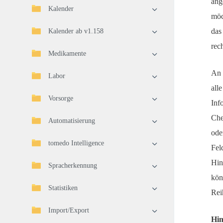
ang
Kalender
möc
das
Kalender ab v1.158
rec
Medikamente
An 
Labor
all
Vorsorge
Inf
Che
Automatisierung
ode
tomedo Intelligence
Fel
Hin
Spracherkennung
kön
Statistiken
Rei
Import/Export
Hin