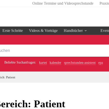
Online Termine und Videosprechstunde
Praxi
Erste Schritte
Videos & Vorträge
Handbücher
Even
Beliebte Suchanfragen:
kartei
kalender
sprechstunden-assistent
epa
ich: Patient
ereich: Patient