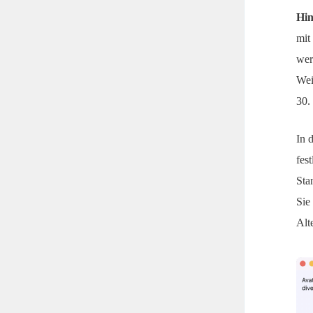
Hin
mit
wer
Wei
30.
In 
fes
Sta
Sie
Alt