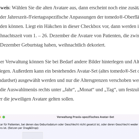
weis
: Wählen Sie die alten Avatare aus, dann erscheint noch eine zusä
 der Jahreszeit-/Feiertagsspezifische Anpassungen der tomedo®-Oberflä
den können. Liegt ein Häkchen in dieser Checkbox vor, dann werden i
hnachtszeit vom 1. – 26. Dezember die Avatare von Patienten, die zwi
 Dezember Geburtstag haben, weihnachtlich dekoriert.
der Verwaltung können Sie bei Bedarf andere Bilder hinterlegen und Al
tlegen. Außerdem kann ein bestehendes Avatar-Set (altes tomedo®-Set 
ndardset) ausgewählt werden und nur die Altersgrenzen verschoben we
 die Auswahlmenüs rechts unter „Jahr“, „Monat“ und „Tag“, um festzu
er die jeweiligen Avatare gelten sollen.